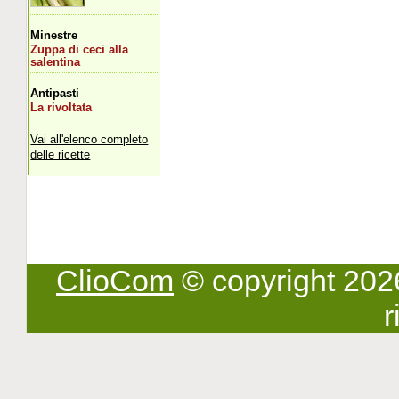
Minestre
Zuppa di ceci alla
salentina
Antipasti
La rivoltata
Vai all'elenco completo
delle ricette
ClioCom
© copyright 2026 -
r