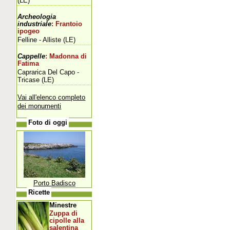
(LE)
Archeologia
industriale
: Frantoio
ipogeo
Felline - Alliste (LE)
Cappelle
: Madonna di
Fatima
Caprarica Del Capo -
Tricase (LE)
Vai all'elenco completo
dei monumenti
Foto di oggi
Porto Badisco
Ricette
Minestre
Zuppa di
cipolle alla
salentina