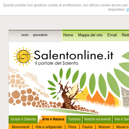
Questo portale non gestisce cookie di profilazione, ma utilizza cookie tecnici per 
dispositivo.
V
testo
ipovedenti
Home
Mappa del sito
Email
Red
Scopri il Salento
Arte e Natura
Turismo
Notizie ed eventi
Vivi il Sa
Monumenti
Arte e artigianato
Flora
Fauna
Itinerari
Musei e