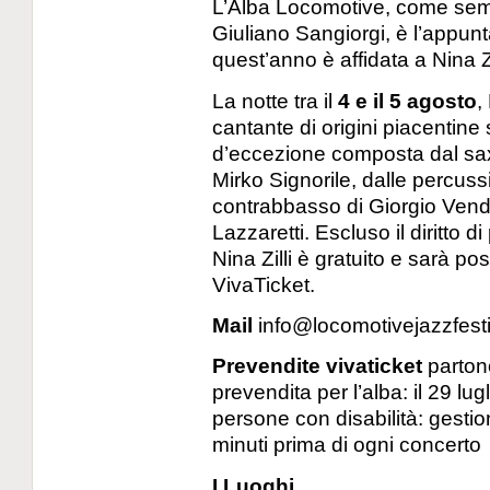
L’Alba Locomotive, come sempr
Giuliano Sangiorgi, è l’appunta
quest’anno è affidata a Nina Zi
La notte tra il
4 e il 5 agosto
,
cantante di origini piacentin
d’eccezione composta dal sax
Mirko Signorile, dalle percus
contrabbasso di Giorgio Vendo
Lazzaretti. Escluso il diritto d
Nina Zilli è gratuito e sarà pos
VivaTicket.
Mail
info@locomotivejazzfestiv
Prevendite vivaticket
partono
prevendita per l’alba: il 29 lu
persone con disabilità: gestio
minuti prima di ogni concerto
I Luoghi