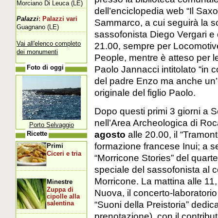
Morciano Di Leuca (LE)
dell’enciclopedia web “Il Saxo
Palazzi
: Palazzi vari
Sammarco, a cui seguirà la s
Guagnano (LE)
sassofonista Diego Vergari e de
Vai all'elenco completo
21.00, sempre per Locomotive
dei monumenti
People, mentre è atteso per le
Paolo Jannacci intitolato “in 
Foto di oggi
del padre Enzo ma anche un’oc
originale del figlio Paolo.
Dopo questi primi 3 giorni a S
nell’Area Archeologica di Roc
Porto Selvaggio
agosto
alle 20.00, il “Tramont
Ricette
formazione francese Inui; a se
Primi
Ciceri e tria
“Morricone Stories” del quarte
speciale del sassofonista al
Morricone. La mattina alle 11
Minestre
Zuppa di
Nuova, il concerto-laboratorio
cipolle alla
“Suoni della Preistoria” dedica
salentina
prenotazione), con il contribu