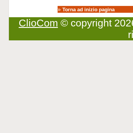
»
Torna ad inizio pagina
ClioCom
© copyright 2026 -
r