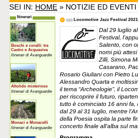
SEI IN:
HOME
» NOTIZIE ED EVENTI
Itinerari
Locomotive Jazz Festival 2021
Dal 29 luglio a
Festival, l’ap
Salento, con olt
Boschi e coralli: tra
Castro e Acquaviva
nomi più attes
Itinerari di Avanguardie
Zilli, Simona 
Casarano, Paol
Rosario Giuliani con Pietro Lu
Alessandro Quarta e moltissi
Altolido misterioso
il tema “Archeologie”, il Loc
Itinerari di Avanguardie
per riscoprire il futuro, ripar
tutto è cominciato 16 anni fa, 
dal 29 al 31 luglio, mentre l’
della Poesia ospita la parte fi
Monaci e Monacelli
concerto finale all’alba sul ma
Itinerari di Avanguardie
Programma