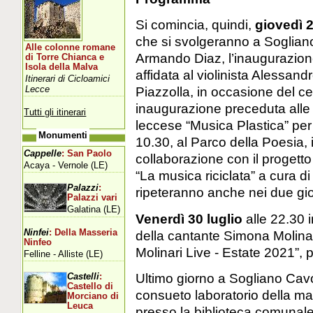
Si comincia, quindi,
giovedì 2
che si svolgeranno a Sogliano
Alle colonne romane
Armando Diaz, l’inaugurazion
di Torre Chianca e
Isola della Malva
affidata al violinista Alessan
Itinerari di Cicloamici
Lecce
Piazzolla, in occasione del ce
inaugurazione preceduta alle 
Tutti gli itinerari
leccese “Musica Plastica” per
Monumenti
10.30, al Parco della Poesia, 
Cappelle
: San Paolo
collaborazione con il progett
Acaya - Vernole (LE)
“La musica riciclata” a cura 
Palazzi
:
ripeteranno anche nei due gio
Palazzi vari
Galatina (LE)
Venerdì 30 luglio
alle 22.30 
Ninfei
: Della Masseria
della cantante Simona Molinar
Ninfeo
Molinari Live - Estate 2021”, 
Felline - Alliste (LE)
Ultimo giorno a Sogliano Cav
Castelli
:
Castello di
consueto laboratorio della ma
Morciano di
Leuca
presso la biblioteca comunale