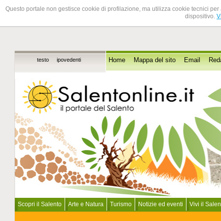
Questo portale non gestisce cookie di profilazione, ma utilizza cookie tecnici per 
dispositivo.
V
testo
ipovedenti
Home
Mappa del sito
Email
Red
Scopri il Salento
Arte e Natura
Turismo
Notizie ed eventi
Vivi il Sale