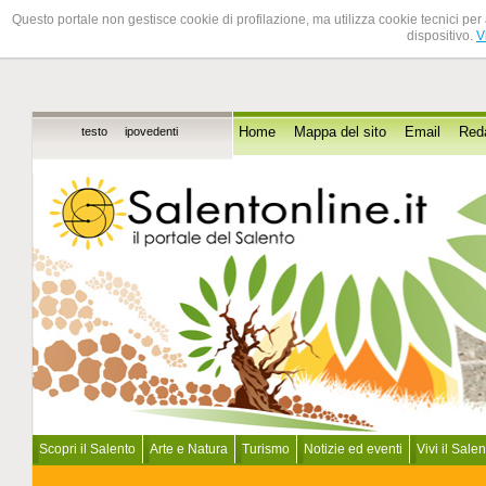
Questo portale non gestisce cookie di profilazione, ma utilizza cookie tecnici per 
dispositivo.
V
testo
ipovedenti
Home
Mappa del sito
Email
Red
Scopri il Salento
Arte e Natura
Turismo
Notizie ed eventi
Vivi il Sale