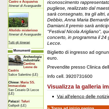
riconoscimento rappresentato d
Castro e Acquaviva
Itinerari di Avanguardie
pugliese, realizzato dal mae
sarà consegnato, tra gli altri
Debbio, Anna Maria Bernardin
Damiani.Il premio sarà anticip
Altolido misterioso
"Festival Nicola Arigliano", q
Itinerari di Avanguardie
concerto, in programma il 24 g
Lecce.
Tutti gli itinerari
Monumenti
Biglietto di ingresso ad ognun
Archeologia
euro.
industriale
:
Cantina
Prevendite presso Clinica del
Leone de
Castris
Salice Salentino (LE)
Info cell. 3920731600
Chiese
: Maria SS.
Visualizza la galleria i
Immacolata
San Cesario Di Lecce
(LE)
Vai all'elenco delle notizi
Palazzi
: Tafuri
Gallipoli (LE)
»
Torna ad inizio pagina