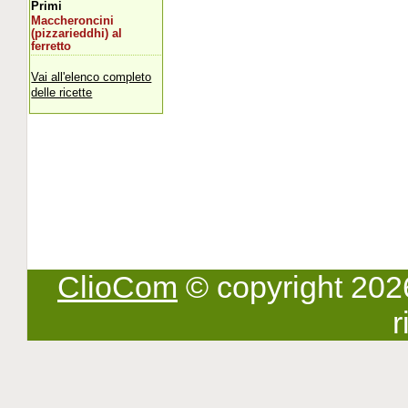
Primi
Maccheroncini
(pizzarieddhi) al
ferretto
Vai all'elenco completo
delle ricette
ClioCom
© copyright 2026 -
r