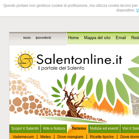
Questo portale non gestisce cookie di profilazione, ma utilizza cookie tecnici per 
dispositivo.
V
testo
ipovedenti
Home
Mappa del sito
Email
Red
Scopri il Salento
Arte e Natura
Turismo
Notizie ed eventi
Vivi il Sa
Vademecum
Meteo
Dove mangiare
Ricette tipiche
Dove dorm