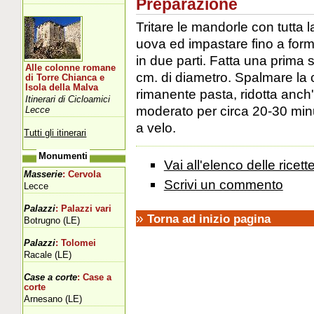
Preparazione
Tritare le mandorle con tutta 
uova ed impastare fino a for
in due parti. Fatta una prima s
Alle colonne romane
cm. di diametro. Spalmare la c
di Torre Chianca e
Isola della Malva
rimanente pasta, ridotta anch
Itinerari di Cicloamici
moderato per circa 20-30 minu
Lecce
a velo.
Tutti gli itinerari
Monumenti
Vai all'elenco delle ricett
Masserie
: Cervola
Scrivi un commento
Lecce
Palazzi
: Palazzi vari
»
Torna ad inizio pagina
Botrugno (LE)
Palazzi
: Tolomei
Racale (LE)
Case a corte
: Case a
corte
Arnesano (LE)