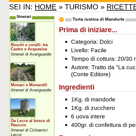
SEI IN:
HOME
» TURISMO »
RICETT
Itinerari
Torta rustica di Mandorle
Prima di iniziare...
Categoria: Dolci
Boschi e coralli: tra
Livello: Facile
Castro e Acquaviva
Itinerari di Avanguardie
Tempo di cottura: 20/30 
Autore: Tratto da "La cuc
(Conte Editore)
Monaci e Monacelli
Ingredienti
Itinerari di Avanguardie
1Kg. di mandorle
1Kg. di zucchero
6 uova intere
Da Lecce al bosco di
400gr. di confettura di pe
Rauccio
Itinerari di Cicloamici
Lecce