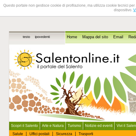
Questo portale non gestisce cookie di profilazione, ma utilizza cookie tecnici per 
dispositivo.
V
testo
ipovedenti
Home
Mappa del sito
Email
Red
Scopri il Salento
Arte e Natura
Turismo
Notizie ed eventi
Vivi il Sale
Salute
Uffici postali
Sicurezza
Trasporti