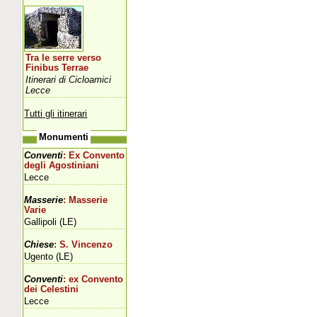
Tra le serre verso
Finibus Terrae
Itinerari di Cicloamici
Lecce
Tutti gli itinerari
Monumenti
Conventi
: Ex Convento
degli Agostiniani
Lecce
Masserie
: Masserie
Varie
Gallipoli (LE)
Chiese
: S. Vincenzo
Ugento (LE)
Conventi
: ex Convento
dei Celestini
Lecce