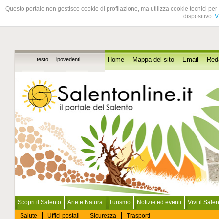
Questo portale non gestisce cookie di profilazione, ma utilizza cookie tecnici per 
dispositivo.
V
testo
ipovedenti
Home
Mappa del sito
Email
Red
Scopri il Salento
Arte e Natura
Turismo
Notizie ed eventi
Vivi il Sale
Salute
Uffici postali
Sicurezza
Trasporti