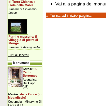
di Torre Chianca e
Vai alla pagina dei monu
Isola della Malva
Itinerari di Cicloamici
Lecce
»
Torna ad inizio pagina
Furni e masserie: il
villaggio di pietra di
Morige
Itinerari di Avanguardie
Tutti gli itinerari
Monumenti
Chiese
: S.
Carlo
Borromeo
Acquarica
Del Capo
(LE)
Menhir
: della Croce ( o
Mogadiscio)
Cocumola - Minervino Di
Lecce (LE)