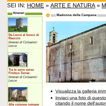
SEI IN:
HOME
»
ARTE E NATURA
»
M
Itinerari
Madonna della Campana
Da Lecce al bosco di
Rauccio
Itinerari di Cicloamici
Lecce
Tra le serre verso
Finibus Terrae
Itinerari di Cicloamici
Lecce
Visualizza la galleria i
Inviaci una foto di ques
citando il nome dell'autor
Alle colonne romane