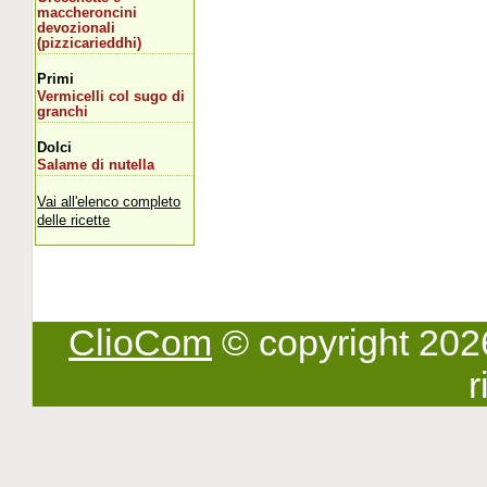
maccheroncini
devozionali
(pizzicarieddhi)
Primi
Vermicelli col sugo di
granchi
Dolci
Salame di nutella
Vai all'elenco completo
delle ricette
ClioCom
© copyright 2026 -
r