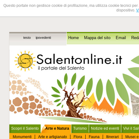
Questo portale non gestisce cookie di profilazione, ma utilizza cookie tecnici per 
dispositivo.
V
testo
ipovedenti
Home
Mappa del sito
Email
Red
Scopri il Salento
Arte e Natura
Turismo
Notizie ed eventi
Vivi il Sa
Monumenti
Arte e artigianato
Flora
Fauna
Itinerari
Musei e