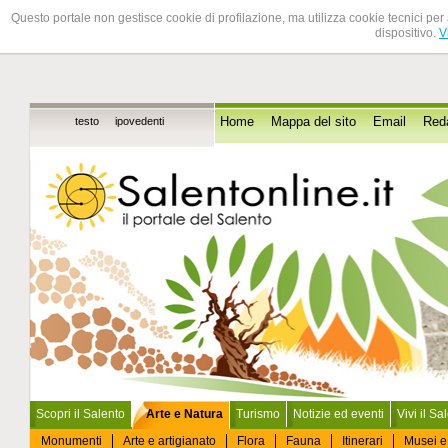
Questo portale non gestisce cookie di profilazione, ma utilizza cookie tecnici per 
dispositivo.
V
testo
ipovedenti
Home
Mappa del sito
Email
Red
Scopri il Salento
Arte e Natura
Turismo
Notizie ed eventi
Vivi il Sa
Monumenti
Arte e artigianato
Flora
Fauna
Itinerari
Musei e