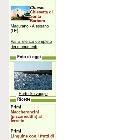
Chiese
:
Chiesetta di
Santa
Barbara
Magurano - Alessano
(LE)
Vai all'elenco completo
dei monumenti
Foto di oggi
Porto Selvaggio
Ricette
Primi
Maccheroncini
(pizzarieddhi) al
ferretto
Primi
Linguine con i frutti di