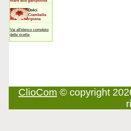
mare alla gallipolina
Dolci
Ciambella
ripiena
Vai all'elenco completo
delle ricette
ClioCom
© copyright 2026 -
r