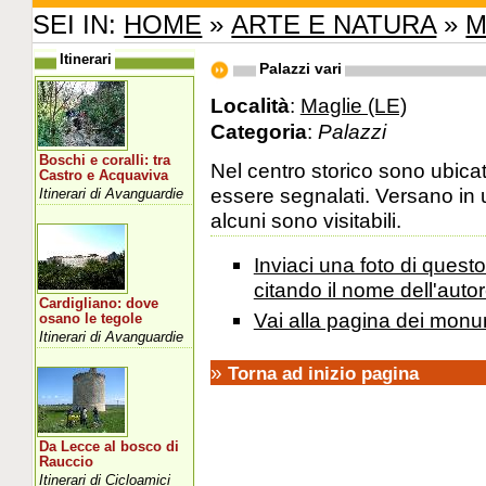
SEI IN:
HOME
»
ARTE E NATURA
»
M
Itinerari
Palazzi vari
Località
:
Maglie (LE)
Categoria
:
Palazzi
Boschi e coralli: tra
Nel centro storico sono ubica
Castro e Acquaviva
essere segnalati. Versano in 
Itinerari di Avanguardie
alcuni sono visitabili.
Inviaci una foto di ques
citando il nome dell'autor
Cardigliano: dove
Vai alla pagina dei monu
osano le tegole
Itinerari di Avanguardie
»
Torna ad inizio pagina
Da Lecce al bosco di
Rauccio
Itinerari di Cicloamici