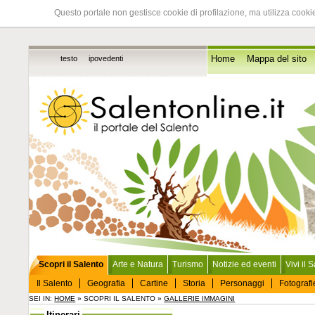
Questo portale non gestisce cookie di profilazione, ma utilizza cookie
testo
ipovedenti
Home
Mappa del sito
Scopri il Salento
Arte e Natura
Turismo
Notizie ed eventi
Vivi il 
Il Salento
Geografia
Cartine
Storia
Personaggi
Fotografi
SEI IN:
HOME
» SCOPRI IL SALENTO »
GALLERIE IMMAGINI
Itinerari