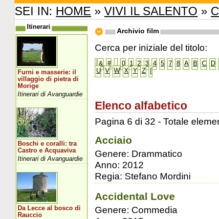
SEI IN:
HOME
»
VIVI IL SALENTO
»
C
Itinerari
Archivio film
Cerca per iniziale del titolo:
&
#
.
0
1
2
3
4
5
7
8
A
B
C
D
U
V
W
X
Y
Z
[
Furni e masserie: il
villaggio di pietra di
Morige
Itinerari di Avanguardie
Elenco alfabetico
Pagina 6 di 32 - Totale elemen
Acciaio
Boschi e coralli: tra
Castro e Acquaviva
Genere: Drammatico
Itinerari di Avanguardie
Anno: 2012
Regia: Stefano Mordini
Accidental Love
Genere: Commedia
Da Lecce al bosco di
Rauccio