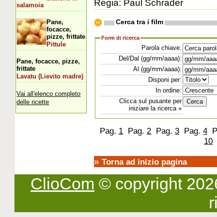
Regia: Paul Schrader
salamoia
Cerca tra i film
Pane,
focacce,
pizze, frittate
Form di ricerca
Pittule
Parola chiave:
Del/Dal (gg/mm/aaaa):
Pane, focacce, pizze,
frittate
Al (gg/mm/aaaa):
Lavatu (Lievito madre)
Disponi per:
In ordine:
Vai all'elenco completo
Clicca sul pusante per
delle ricette
iniziare la ricerca »
Pag.
1
Pag.
2
Pag.
3
Pag.
4
P
10
»
Torna ad inizio pagina
ClioCom
© copyright 2026 -
r