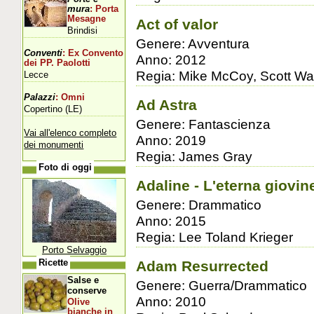
mura
: Porta
Mesagne
Act of valor
Brindisi
Genere: Avventura
Conventi
: Ex Convento
Anno: 2012
dei PP. Paolotti
Regia: Mike McCoy, Scott W
Lecce
Palazzi
: Omni
Ad Astra
Copertino (LE)
Genere: Fantascienza
Vai all'elenco completo
Anno: 2019
dei monumenti
Regia: James Gray
Foto di oggi
Adaline - L'eterna giovin
Genere: Drammatico
Anno: 2015
Regia: Lee Toland Krieger
Porto Selvaggio
Adam Resurrected
Ricette
Salse e
Genere: Guerra/Drammatico
conserve
Anno: 2010
Olive
bianche in