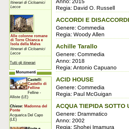
Anno: 2015
Itinerari di Cicloamici
Lecce
Regia: David O. Russell
ACCORDI E DISACCORD
Genere: Commedia
Regia: Woody Allen
Alle colonne romane
di Torre Chianca e
Isola della Malva
Achille Tarallo
Itinerari di Cicloamici
Lecce
Genere: Commedia
Anno: 2018
Tutti gli itinerari
Regia: Antonio Capuano
Monumenti
ACID HOUSE
Castelli
:
Castello di
Genere: Commedia
Felline
Felline -
Regia: Paul McGuigan
Alliste (LE)
ACQUA TIEPIDA SOTTO
Chiese
: Madonna del
Ponte
Genere: Drammatico
Acquarica Del Capo
(LE)
Anno: 2002
Regia: Shohei Imamura
Porte e