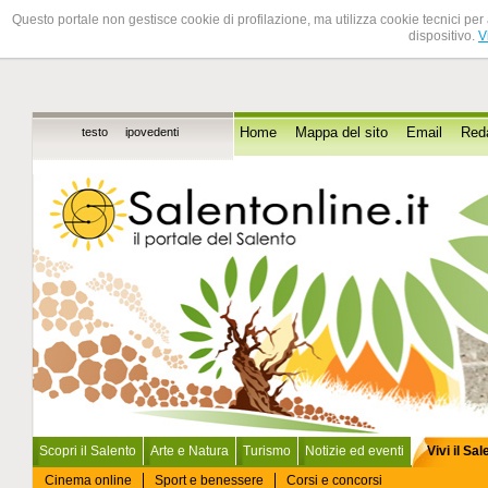
Questo portale non gestisce cookie di profilazione, ma utilizza cookie tecnici per 
dispositivo.
V
testo
ipovedenti
Home
Mappa del sito
Email
Red
Scopri il Salento
Arte e Natura
Turismo
Notizie ed eventi
Vivi il Sa
Cinema online
Sport e benessere
Corsi e concorsi