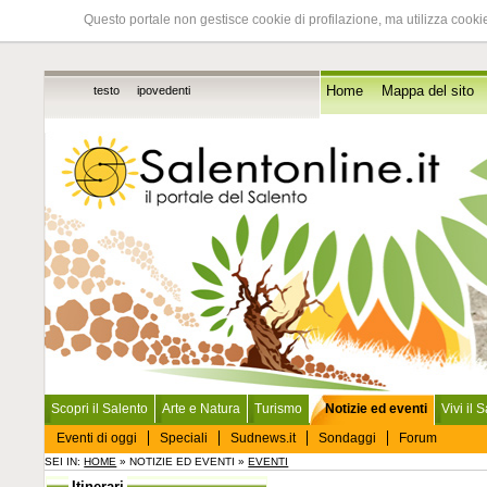
Questo portale non gestisce cookie di profilazione, ma utilizza cookie
testo
ipovedenti
Home
Mappa del sito
Scopri il Salento
Arte e Natura
Turismo
Notizie ed eventi
Vivi il 
Eventi di oggi
Speciali
Sudnews.it
Sondaggi
Forum
SEI IN:
HOME
» NOTIZIE ED EVENTI »
EVENTI
Itinerari