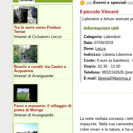
Eventi e speciali
Il piccolo Vincent
Laboratori e letture animate 
Tra le serre verso Finibus
Informazioni utili
Terrae
Itinerari di Cicloamici Lecce
Categoria:
Laboratori
Data:
07/04/2019
Dove:
Lecce
Indirizzo:
Libreria Liberrima 
Costo:
4 euro (a bambino) - 6 
Orario:
10.30 - 12.00
Boschi e coralli: tra Castro e
Acquaviva
Telefono:
0832/242626 (pren
Itinerari di Avanguardie
E-mail:
libreria@liberrima.it
Furni e masserie: il villaggio di
pietra di Morige
Itinerari di Avanguardie
La notte stellata sovrasta i tet
impazzite. Nella sua cameretta,
colori vivaci e la natura, e ha 