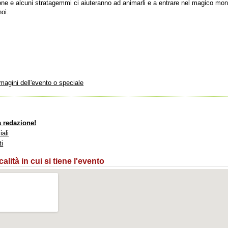
ne e alcuni stratagemmi ci aiuteranno ad animarli e a entrare nel magico mo
noi.
mmagini dell'evento o speciale
a redazione!
iali
ti
lità in cui si tiene l'evento