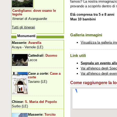
famosi? La nostra immaginazio
provando a scoprirlo dentro di 
Cardigliano: dove osano le
tegole
Età compresa tra 5 e 8 anni
Itinerari di Avanguardie
Max 10 bambini
Tutti gli itinerari
Galleria immagini
Monumenti
Visualizza la galleria i
Masserie
: Avarella
Acaya - Vernole (LE)
Link utili
Cattedrali
: Duomo
Lecce
Segnala un evento all
Vai all'elenco degli Spec
Vai all'elenco degli even
Case a corte
: Case a
corte
Taviano (LE)
Come raggiungere la loca
Chiese
: S. Maria del Popolo
Surbo (LE)
Masserie
: Torcito