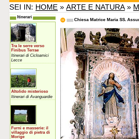
SEI IN:
HOME
»
ARTE E NATURA
»
M
Itinerari
Chiesa Matrice Maria SS. Assu
Tra le serre verso
Finibus Terrae
Itinerari di Cicloamici
Lecce
Altolido misterioso
Itinerari di Avanguardie
Furni e masserie: il
villaggio di pietra di
Morige