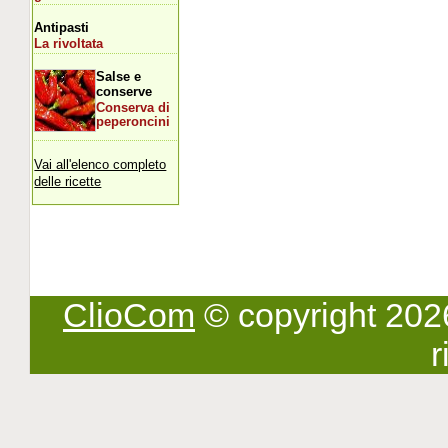
Antipasti
La rivoltata
Salse e
conserve
Conserva di
peperoncini
Vai all'elenco completo
delle ricette
ClioCom
© copyright 2026 -
r