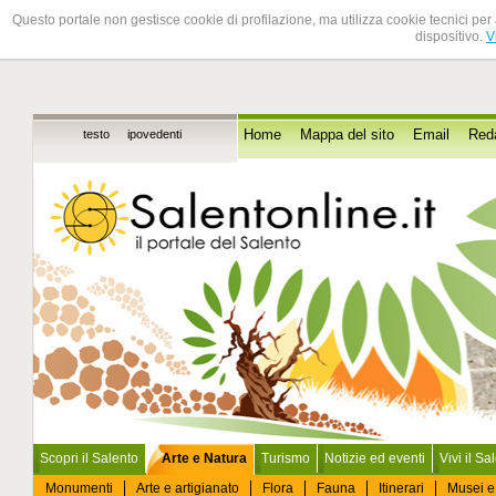
Questo portale non gestisce cookie di profilazione, ma utilizza cookie tecnici per 
dispositivo.
V
testo
ipovedenti
Home
Mappa del sito
Email
Red
Scopri il Salento
Arte e Natura
Turismo
Notizie ed eventi
Vivi il Sa
Monumenti
Arte e artigianato
Flora
Fauna
Itinerari
Musei e