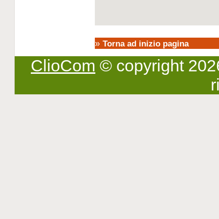
»
Torna ad inizio pagina
ClioCom
© copyright 2026 -
r