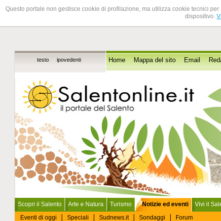
Questo portale non gestisce cookie di profilazione, ma utilizza cookie tecnici per 
dispositivo.
V
testo
ipovedenti
Home
Mappa del sito
Email
Red
Scopri il Salento
Arte e Natura
Turismo
Notizie ed eventi
Vivi il Sa
Eventi di oggi
Speciali
Sudnews.it
Sondaggi
Forum