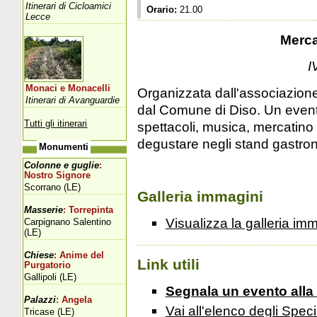
Itinerari di Cicloamici
Orario:
21.00
Lecce
Merca
I
Monaci e Monacelli
Organizzata dall'associazione
Itinerari di Avanguardie
dal Comune di Diso. Un evento
Tutti gli itinerari
spettacoli, musica, mercatino 
degustare negli stand gastron
Monumenti
Colonne e guglie
:
Nostro Signore
Scorrano (LE)
Galleria immagini
Masserie
: Torrepinta
Visualizza la galleria im
Carpignano Salentino
(LE)
Chiese
: Anime del
Link utili
Purgatorio
Gallipoli (LE)
Segnala un evento alla
Palazzi
: Angela
Vai all'elenco degli Speci
Tricase (LE)