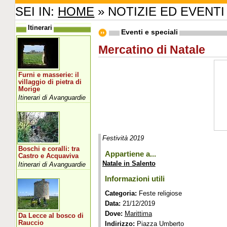
SEI IN:
HOME
» NOTIZIE ED EVENTI
Itinerari
Eventi e speciali
Mercatino di Natale
Furni e masserie: il
villaggio di pietra di
Morige
Itinerari di Avanguardie
Festività 2019
Boschi e coralli: tra
Appartiene a...
Castro e Acquaviva
Natale in Salento
Itinerari di Avanguardie
Informazioni utili
Categoria:
Feste religiose
Data:
21/12/2019
Dove:
Marittima
Da Lecce al bosco di
Rauccio
Indirizzo:
Piazza Umberto