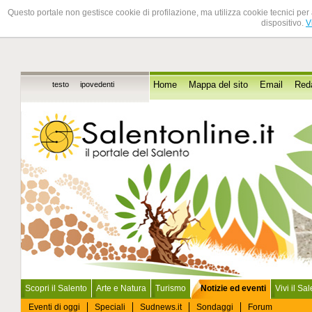
Questo portale non gestisce cookie di profilazione, ma utilizza cookie tecnici per 
dispositivo.
V
testo
ipovedenti
Home
Mappa del sito
Email
Red
Scopri il Salento
Arte e Natura
Turismo
Notizie ed eventi
Vivi il Sa
Eventi di oggi
Speciali
Sudnews.it
Sondaggi
Forum