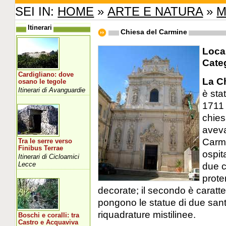
SEI IN:
HOME
»
ARTE E NATURA
»
M
Itinerari
Chiesa del Carmine
Local
Cate
Cardigliano: dove
La C
osano le tegole
Itinerari di Avanguardie
è sta
1711 
chies
aveva
Carmin
Tra le serre verso
Finibus Terrae
ospit
Itinerari di Cicloamici
Lecce
due c
prote
decorate; il secondo è caratter
pongono le statue di due sante
riquadrature mistilinee.
Boschi e coralli: tra
Castro e Acquaviva