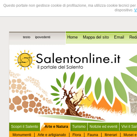
Questo portale non gestisce cookie di profilazione, ma utilizza cookie tecnici per 
dispositivo.
V
testo
ipovedenti
Home
Mappa del sito
Email
Red
Scopri il Salento
Arte e Natura
Turismo
Notizie ed eventi
Vivi il Sa
Monumenti
Arte e artigianato
Flora
Fauna
Itinerari
Musei e