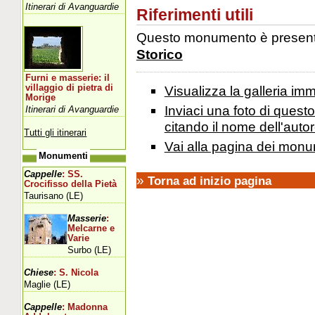
Itinerari di Avanguardie
Riferimenti utili
Questo monumento è presente 
Storico
Furni e masserie: il
villaggio di pietra di
Visualizza la galleria i
Morige
Inviaci una foto di ques
Itinerari di Avanguardie
citando il nome dell'autor
Tutti gli itinerari
Vai alla pagina dei monu
Monumenti
Cappelle
: SS.
»
Torna ad inizio pagina
Crocifisso della Pietà
Taurisano (LE)
Masserie
:
Melcarne e
Varie
Surbo (LE)
Chiese
: S. Nicola
Maglie (LE)
Cappelle
: Madonna