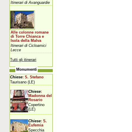
Itinerari di Avanguardie
Alle colonne romane
di Torre Chianca e
Isola della Malva
Itinerari di Cicloamici
Lecce
Tutti gli itinerari
Monumenti
Chiese
: S. Stefano
Taurisano (LE)
Chiese
:
Madonna del
Rosario
Copertino
(LE)
Chiese
: S.
Eufemia
Specchia