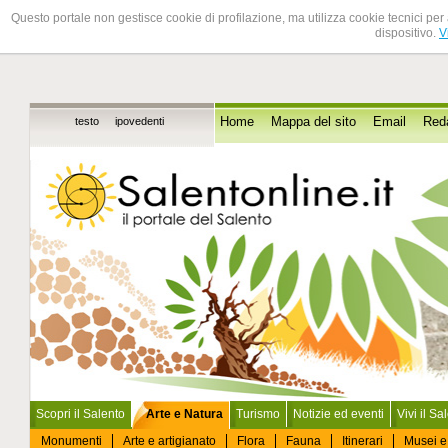
Questo portale non gestisce cookie di profilazione, ma utilizza cookie tecnici per 
dispositivo.
V
testo
ipovedenti
Home
Mappa del sito
Email
Red
Scopri il Salento
Arte e Natura
Turismo
Notizie ed eventi
Vivi il Sa
Monumenti
Arte e artigianato
Flora
Fauna
Itinerari
Musei e