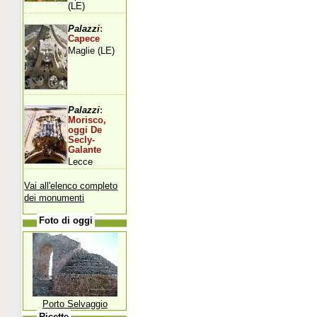
(LE)
Palazzi
:
Capece
Maglie (LE)
Palazzi
:
Morisco,
oggi De
Secly-
Galante
Lecce
Vai all'elenco completo
dei monumenti
Foto di oggi
Porto Selvaggio
Ricette