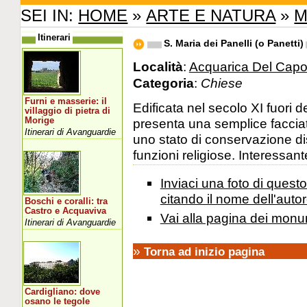
SEI IN:
HOME
»
ARTE E NATURA
»
M
Itinerari
S. Maria dei Panelli (o Panetti)
Località
:
Acquarica Del Capo
Categoria
:
Chiese
Furni e masserie: il
Edificata nel secolo XI fuori 
villaggio di pietra di
Morige
presenta una semplice facciat
Itinerari di Avanguardie
uno stato di conservazione dis
funzioni religiose. Interessant
Inviaci una foto di ques
citando il nome dell'autor
Boschi e coralli: tra
Castro e Acquaviva
Vai alla pagina dei monu
Itinerari di Avanguardie
»
Torna ad inizio pagina
Cardigliano: dove
osano le tegole