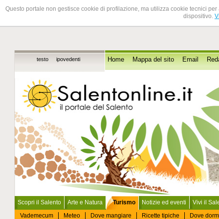
Questo portale non gestisce cookie di profilazione, ma utilizza cookie tecnici per 
dispositivo.
V
testo
ipovedenti
Home
Mappa del sito
Email
Red
Scopri il Salento
Arte e Natura
Turismo
Notizie ed eventi
Vivi il Sa
Vademecum
Meteo
Dove mangiare
Ricette tipiche
Dove dorm