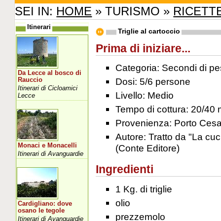
SEI IN:
HOME
» TURISMO »
RICETT
Itinerari
Triglie al cartoccio
Prima di iniziare...
Categoria: Secondi di p
Da Lecce al bosco di
Dosi: 5/6 persone
Rauccio
Itinerari di Cicloamici
Livello: Medio
Lecce
Tempo di cottura: 20/40 
Provenienza: Porto Ces
Autore: Tratto da "La cuc
Monaci e Monacelli
(Conte Editore)
Itinerari di Avanguardie
Ingredienti
1 Kg. di triglie
olio
Cardigliano: dove
osano le tegole
prezzemolo
Itinerari di Avanguardie