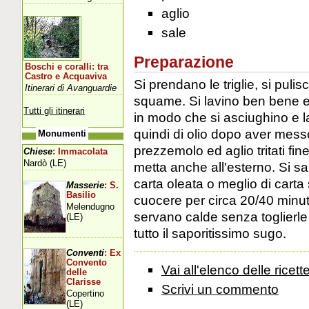
aglio
sale
Preparazione
Boschi e coralli: tra
Castro e Acquaviva
Si prendano le triglie, si pul
Itinerari di Avanguardie
squame. Si lavino ben bene e 
Tutti gli itinerari
in modo che si asciughino e la
quindi di olio dopo aver mess
Monumenti
prezzemolo ed aglio tritati fi
Chiese
: Immacolata
Nardò (LE)
metta anche all'esterno. Si sa
carta oleata o meglio di carta
Masserie
: S.
Basilio
cuocere per circa 20/40 minut
Melendugno
servano calde senza toglierle 
(LE)
tutto il saporitissimo sugo.
Conventi
: Ex
Convento
Vai all'elenco delle ricett
delle
Clarisse
Scrivi un commento
Copertino
(LE)