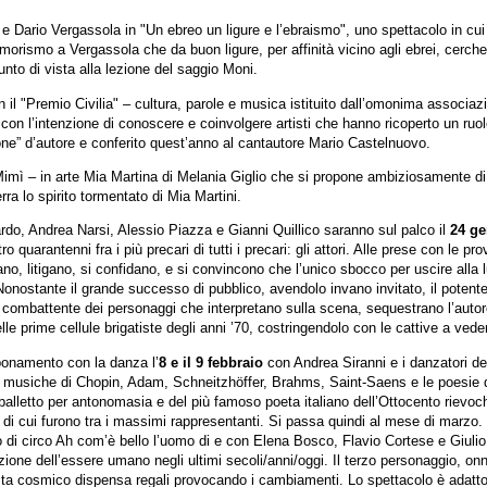
 Dario Vergassola in "Un ebreo un ligure e l’ebraismo", uno spettacolo in cui
umorismo a Vergassola che da buon ligure, per affinità vicino agli ebrei, cerch
unto di vista alla lezione del saggio Moni.
 il "Premio Civilia" – cultura, parole e musica istituito dall’omonima associa
, con l’intenzione di conoscere e coinvolgere artisti che hanno ricoperto un r
one” d’autore e conferito quest’anno al cantautore Mario Castelnuovo.
imì – in arte Mia Martina di Melania Giglio che si propone ambiziosamente di
rra lo spirito tormentato di Mia Martini.
do, Andrea Narsi, Alessio Piazza e Gianni Quillico saranno sul palco il
24 g
uarantenni fra i più precari di tutti i precari: gli attori. Alle prese con le pr
tano, litigano, si confidano, e si convincono che l’unico sbocco per uscire alla 
. Nonostante il grande successo di pubblico, avendolo invano invitato, il potente
io combattente dei personaggi che interpretano sulla scena, sequestrano l’auto
e prime cellule brigatiste degli anni ’70, costringendolo con le cattive a vedere
onamento con la danza l’
8 e il 9 febbraio
con Andrea Siranni e i danzatori de
musiche di Chopin, Adam, Schneitzhöffer, Brahms, Saint-Saens e le poesie 
el balletto per antonomasia e del più famoso poeta italiano dell’Ottocento rievo
i cui furono tra i massimi rappresentanti. Si passa quindi al mese di marzo. 
 di circo Ah com’è bello l’uomo di e con Elena Bosco, Flavio Cortese e Giuli
ione dell’essere umano negli ultimi secoli/anni/oggi. Il terzo personaggio, onni
sta cosmico dispensa regali provocando i cambiamenti. Lo spettacolo è adatto