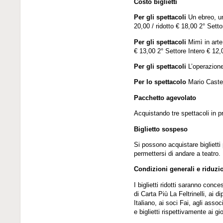
Costo biglietti
Per gli spettacoli
Un ebreo, un
20,00 / ridotto € 18,00 2° Setto
Per gli spettacoli
Mimì in arte 
€ 13,00 2° Settore Intero € 12,0
Per gli spettacoli
L’operazione
Per lo spettacolo
Mario Castel
Pacchetto agevolato
Acquistando tre spettacoli in pre
Biglietto sospeso
Si possono acquistare biglietti 
permettersi di andare a teatro.
Condizioni generali e riduzi
I biglietti ridotti saranno conce
di Carta Più La Feltrinelli, ai d
Italiano, ai soci Fai, agli ass
e biglietti rispettivamente ai gi