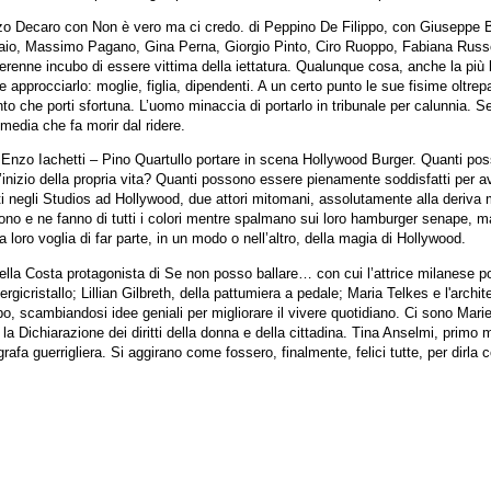
zo Decaro con Non è vero ma ci credo. di Peppino De Filippo, con Giuseppe Br
aio, Massimo Pagano, Gina Perna, Giorgio Pinto, Ciro Ruoppo, Fabiana Russo
renne incubo di essere vittima della iettatura. Qualunque cosa, anche la più b
approcciarlo: moglie, figlia, dipendenti. A un certo punto le sue fisime oltrepa
to che porti sfortuna. L’uomo minaccia di portarlo in tribunale per calunnia. 
edia che fa morir dal ridere.
 Enzo Iachetti – Pino Quartullo portare in scena Hollywood Burger. Quanti poss
’inizio della propria vita? Quanti possono essere pienamente soddisfatti per ave
i negli Studios ad Hollywood, due attori mitomani, assolutamente alla deriv
ono e ne fanno di tutti i colori mentre spalmano sui loro hamburger senape, 
 loro voglia di far parte, in un modo o nell’altro, della magia di Hollywood.
ella Costa protagonista di Se non posso ballare… con cui l’attrice milanese po
ergicristallo; Lillian Gilbreth, della pattumiera a pedale; Maria Telkes e l'arch
po, scambiandosi idee geniali per migliorare il vivere quotidiano. Ci sono Marie 
Dichiarazione dei diritti della donna e della cittadina. Tina Anselmi, primo m
ografa guerrigliera. Si aggirano come fossero, finalmente, felici tutte, per dirl