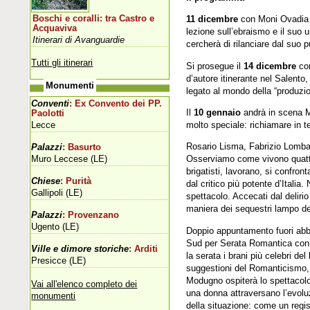
Boschi e coralli: tra Castro e
11 dicembre
con Moni Ovadia e
Acquaviva
lezione sull’ebraismo e il suo 
Itinerari di Avanguardie
cercherà di rilanciare dal suo p
Tutti gli itinerari
Si prosegue il
14 dicembre
con
d’autore itinerante nel Salento
Monumenti
legato al mondo della “produzi
Conventi
: Ex Convento dei PP.
Il
10 gennaio
andrà in scena M
Paolotti
Lecce
molto speciale: richiamare in te
Rosario Lisma, Fabrizio Lombar
Palazzi
: Basurto
Muro Leccese (LE)
Osserviamo come vivono quattro q
brigatisti, lavorano, si confron
Chiese
: Purità
dal critico più potente d’Italia
Gallipoli (LE)
spettacolo. Accecati dal delir
maniera dei sequestri lampo dell
Palazzi
: Provenzano
Ugento (LE)
Doppio appuntamento fuori abb
Sud per Serata Romantica con 
Ville e dimore storiche
: Arditi
la serata i brani più celebri d
Presicce (LE)
suggestioni del Romanticismo, d
Modugno ospiterà lo spettacolo
Vai all'elenco completo dei
una donna attraversano l’evoluz
monumenti
della situazione: come un regi