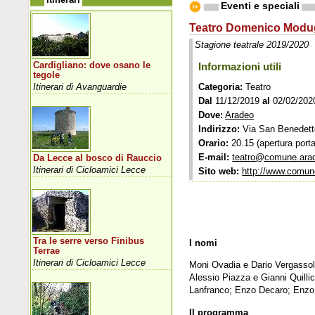
Eventi e speciali
Teatro Domenico Mod
Stagione teatrale 2019/2020
Cardigliano: dove osano le
Informazioni utili
tegole
Itinerari di Avanguardie
Categoria:
Teatro
Dal
11/12/2019
al
02/02/202
Dove:
Aradeo
Indirizzo:
Via San Benedett
Orario:
20.15 (apertura porta)
E-mail:
teatro@comune.arade
Da Lecce al bosco di Rauccio
Itinerari di Cicloamici Lecce
Sito web:
http://www.comune
Tra le serre verso Finibus
I nomi
Terrae
Itinerari di Cicloamici Lecce
Moni Ovadia e Dario Vergassola
Alessio Piazza e Gianni Quilli
Lanfranco; Enzo Decaro; Enzo I
Il programma