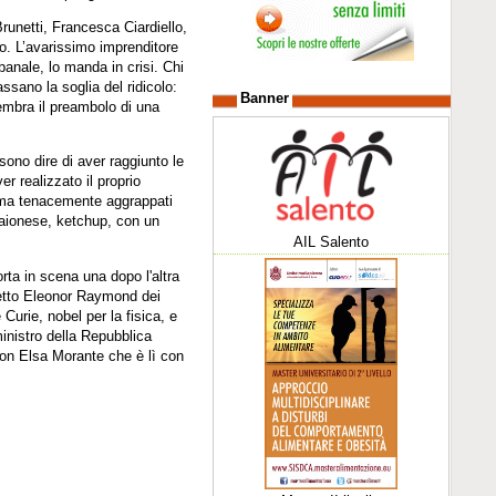
unetti, Francesca Ciardiello,
. L’avarissimo imprenditore
anale, lo manda in crisi. Chi
ssano la soglia del ridicolo:
Banner
Sembra il preambolo di una
ono dire di aver raggiunto le
r realizzato il proprio
a ma tenacemente aggrappati
maionese, ketchup, con un
AIL Salento
rta in scena una dopo l'altra
itetto Eleonor Raymond dei
Curie, nobel per la fisica, e
inistro della Repubblica
a con Elsa Morante che è lì con