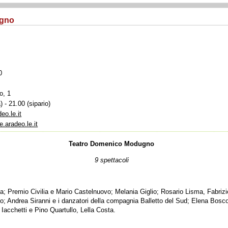
ugno
0
o, 1
 - 21.00 (sipario)
o.le.it
.aradeo.le.it
Teatro Domenico Modugno
9 spettacoli
; Premio Civilia e Mario Castelnuovo; Melania Giglio; Rosario Lisma, Fabriz
co; Andrea Siranni e i danzatori della compagnia Balletto del Sud; Elena Bosco
acchetti e Pino Quartullo, Lella Costa.