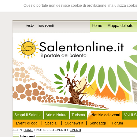
Questo portale non gestisce cookie di profilazione, ma utilizza cookie
testo
ipovedenti
Home
Mappa del sito
Scopri il Salento
Arte e Natura
Turismo
Notizie ed eventi
Vivi il 
Eventi di oggi
Speciali
Sudnews.it
Sondaggi
Forum
SEI IN:
HOME
» NOTIZIE ED EVENTI »
EVENTI
Itinerari