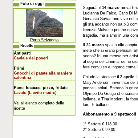
Foto di oggi
Seguirà, il
14 marzo
arriva En
Lucianna De Falco, Carlo Di M
Gervasio Savastano vive nel pe
gli sta accanto non sa più come 
licenzia Malvurio perché convin
tragedia, ma siamo in una comm
Porto Selvaggio
Il
24 marzo
spazio alla coppia
Ricette
mete che si erano prefissati all
Antipasti
sogno? In una mensa per artist
Caviale dei poveri
al sogno del cinema, se ne dic
fare convulso e ingordo come la
Primi
Gnocchi di patate alla maniera
Chiude la stagione il
2 aprile
L
salentina
Maiy Anderson, inventrice del t
Pane, focacce, pizze, frittate
pannelli solari. Entrano in grup
Lavatu (Lievito madre)
Olympe De Gouge che scrisse la 
italiana, e Tina Modotti, la fot
Vai all'elenco completo delle
loro. E ballano.
ricette
Abbonamento a 9 spettacoli
1° Settore € 118,00
2° Settore € 99,00