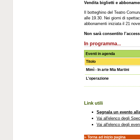
Vendita biglietti e abboname
Il botteghino del Teatro Comuna
alle 19.30. Nei giorni di spetta
abbonamenti iniziata il 21 nove
Non sarà consentito l’accesso
In programma...
Eventi in agenda
Titolo
Mimì - In arte Mia Martini
L'operazione
Link utili
Segnala un evento all
Vai all'elenco degli Spec
Vai all'elenco degli even
»
Torna ad inizio pagina