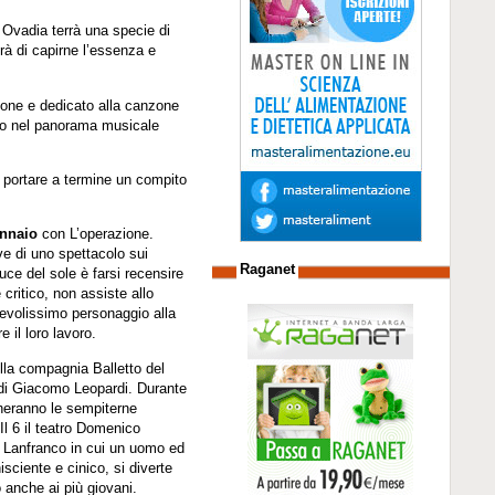
 Ovadia terrà una specie di
erà di capirne l’essenza e
zione e dedicato alla canzone
uolo nel panorama musicale
 portare a termine un compito
ennaio
con L’operazione.
ove di uno spettacolo sui
Raganet
luce del sole è farsi recensire
 critico, non assiste allo
revolissimo personaggio alla
 il loro lavoro.
lla compagnia Balletto del
di Giacomo Leopardi. Durante
cheranno le sempiterne
Il 6 il teatro Domenico
o Lanfranco in cui un uomo ed
sciente e cinico, si diverte
 anche ai più giovani.