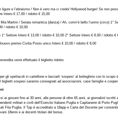
 ligure e l’ebraismo / Non è vero ma ci credo/ Hollywood burger/ Se non posso
re Intero € 17,00 / ridotto € 15,00
Mia Martini / Serata romantica (danza) / Ah, comn’è bello l’uomo (circo) 1° Set
0 / ridotto € 10,00
 1° Settore Intero € 13,00 / ridotto € 10,00 2° Settore Intero € 8,00 / ridotto €
nuovo premio Civilia Posto unico Intero € 10,00 / ridotto € 8,00
vendita verrà effettuato il biglietto ridotto.
per gli spettacoli in cartellone e lasciarli ‘sospesi’ al botteghino con lo scopo 
 I biglietti sospesi saranno consegnati ad associazioni, case famiglie e coopera
oni
ssi ai giovani fino ai 30 anni, alle persone di oltre 65 anni, ai giornalisti iscritt
ipendenti militari e civili dell’Esercito Italiano Puglia e Capitanerie di Porto Pug
ociati Fita Puglia. Il Tpp è accreditato a 18app e Carta del Docente per consent
ovani 18enni e ai docenti titolari del bonus.