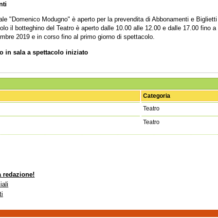
nti
le "Domenico Modugno" è aperto per la prevendita di Abbonamenti e Biglietti ne
colo il botteghino del Teatro è aperto dalle 10.00 alle 12.00 e dalle 17.00 fino
mbre 2019 e in corso fino al primo giorno di spettacolo.
 in sala a spettacolo iniziato
Categoria
Teatro
Teatro
a redazione!
iali
ti