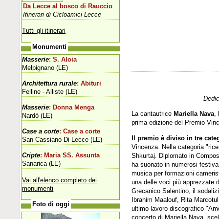
Da Lecce al bosco di Rauccio
Itinerari di Cicloamici Lecce
Tutti gli itinerari
Monumenti
Masserie
: S. Aloia
Melpignano (LE)
Architettura rurale
: Abituri
Felline - Alliste (LE)
Dedic
Masserie
: Donna Menga
La cantautrice
Mariella Nava
,
Nardò (LE)
prima edizione del Premio Vi
Case a corte
: Case a corte
Il premio è diviso in tre cate
San Cassiano Di Lecce (LE)
Vincenza. Nella categoria "ric
Cripte
: Maria SS. Assunta
Shkurtaj. Diplomato in Composi
Sanarica (LE)
ha suonato in numerosi festival
musica per formazioni cameristi
Vai all'elenco completo dei
una delle voci più apprezzate 
monumenti
Grecanico Salentino, il sodaliz
Ibrahim Maalouf, Rita Marcotul
Foto di oggi
ultimo lavoro discografico "Am
concerto di Mariella Nava, scel