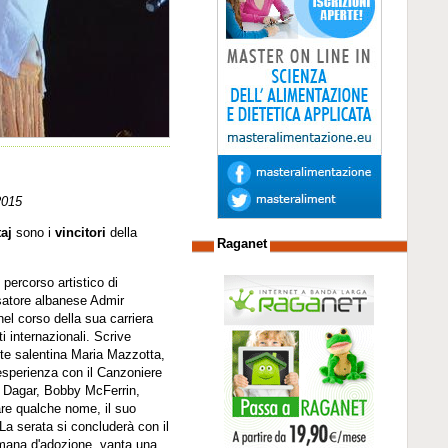
2015
aj
sono i
vincitori
della
Raganet
 percorso artistico di
isatore albanese Admir
el corso della sua carriera
i internazionali. Scrive
nte salentina Maria Mazzotta,
esperienza con il Canzoniere
in Dagar, Bobby McFerrin,
are qualche nome, il suo
La serata si concluderà con il
romana d'adozione, vanta una