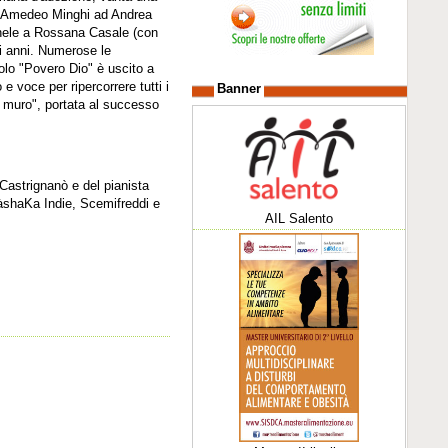
da Amedeo Minghi ad Andrea
hele a Rossana Casale (con
sti anni. Numerose le
olo "Povero Dio" è uscito a
e voce per ripercorrere tutti i
Banner
al muro", portata al successo
Castrignanò e del pianista
àshaKa Indie, Scemifreddi e
AIL Salento