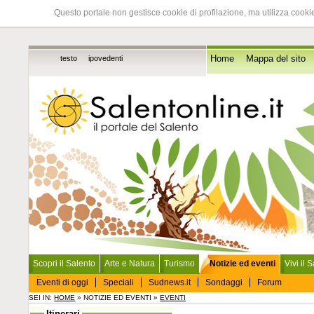
Questo portale non gestisce cookie di profilazione, ma utilizza cookie
testo
ipovedenti
Home
Mappa del sito
Scopri il Salento
Arte e Natura
Turismo
Notizie ed eventi
Vivi il 
Eventi di oggi
Speciali
Sudnews.it
Sondaggi
Forum
SEI IN:
HOME
» NOTIZIE ED EVENTI »
EVENTI
Itinerari