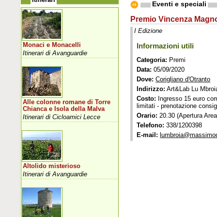
Eventi e speciali
Premio Vincenza Magn
I Edizione
Monaci e Monacelli
Informazioni utili
Itinerari di Avanguardie
Categoria:
Premi
Data:
05/09/2020
Dove:
Corigliano d'Otranto
Indirizzo:
Art&Lab Lu Mbroia
Costo:
Ingresso 15 euro com
Alle colonne romane di Torre
limitati - prenotazione consig
Chianca e Isola della Malva
Orario:
20.30 (Apertura Area 
Itinerari di Cicloamici Lecce
Telefono:
338/1200398
E-mail:
lumbroia@massimod
Altolido misterioso
Itinerari di Avanguardie