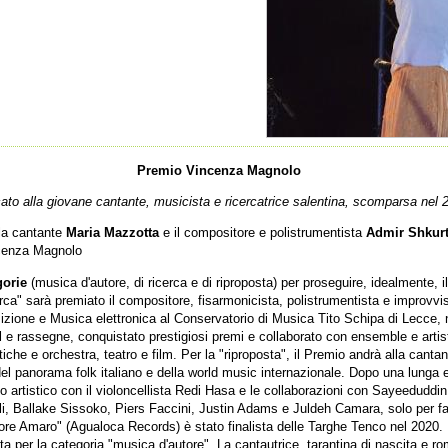
Premio Vincenza Magnolo
ato alla giovane cantante, musicista e ricercatrice salentina, scomparsa nel 
 la cantante
Maria Mazzotta
e il compositore e polistrumentista
Admir Shkurt
ncenza Magnolo
gorie
(musica d'autore, di ricerca e di riproposta) per proseguire, idealmente, il
erca" sarà premiato il compositore, fisarmonicista, polistrumentista e improvv
zione e Musica elettronica al Conservatorio di Musica Tito Schipa di Lecce, n
 e rassegne, conquistato prestigiosi premi e collaborato con ensemble e artist
che e orchestra, teatro e film. Per la "riproposta", il Premio andrà alla canta
del panorama folk italiano e della world music internazionale. Dopo una lunga 
io artistico con il violoncellista Redi Hasa e le collaborazioni con Sayeedudd
li, Ballake Sissoko, Piers Faccini, Justin Adams e Juldeh Camara, solo per f
ore Amaro" (Agualoca Records) è stato finalista delle Targhe Tenco nel 2020. 
ta per la categoria "musica d'autore". La cantautrice, tarantina di nascita e 