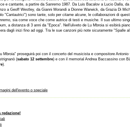
rice e cantante, a partire da Sanremo 1987. Da Luis Bacalov a Lucio Dalla, 
nzo a Geoff Westley, da Gianni Morandi a Dionne Warwick, da Grazia Di Mic
colo "Cantautrici") sono tante, solo per citarne alcune, le collaborazioni di que
Sanremo, sia come voce che come autrice di testi e musiche. Il suo ultimo sing
um, a distanza di 3 anni da "Epoca". Nell'uliveto de Lu Mbroia si esibirà piano 
iera dagli inizi fino ad oggi. Tra le sue canzoni più note sicuramente "Spalle 
u Mbroia" proseguirà poi con il concerto del musicista e compositore Antonio 
strignanò (
sabato 12 settembre
) e con il memorial Andrea Baccassino con B
re
).
mmagini dell'evento o speciale
a redazione!
iali
ti