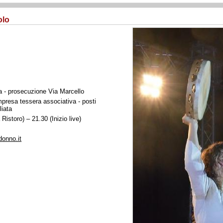
olo
 - prosecuzione Via Marcello
presa tessera associativa - posti
liata
Ristoro) – 21.30 (Inizio live)
onno.it