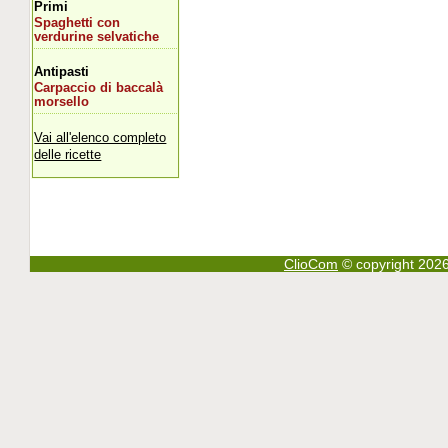
Primi
Spaghetti con
verdurine selvatiche
Antipasti
Carpaccio di baccalà
morsello
Vai all'elenco completo
delle ricette
ClioCom
© copyright 2026 - 