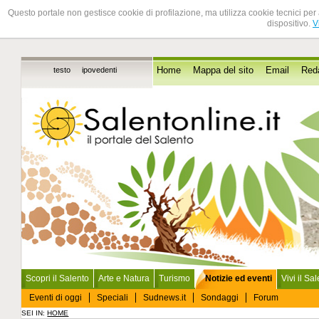
Questo portale non gestisce cookie di profilazione, ma utilizza cookie tecnici per 
dispositivo.
V
testo
ipovedenti
Home
Mappa del sito
Email
Red
Scopri il Salento
Arte e Natura
Turismo
Notizie ed eventi
Vivi il Sa
Eventi di oggi
Speciali
Sudnews.it
Sondaggi
Forum
SEI IN:
HOME