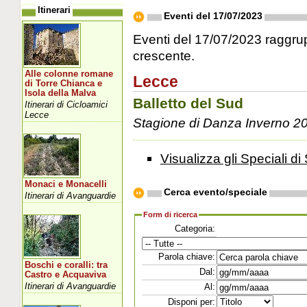
Itinerari
Eventi del 17/07/2023
Eventi del 17/07/2023 raggrupp
crescente.
Alle colonne romane
Lecce
di Torre Chianca e
Isola della Malva
Balletto del Sud
Itinerari di Cicloamici
Lecce
Stagione di Danza Inverno 2
Visualizza gli Speciali di 
Monaci e Monacelli
Cerca evento/speciale
Itinerari di Avanguardie
Form di ricerca
Categoria:
Parola chiave:
Boschi e coralli: tra
Dal:
Castro e Acquaviva
Itinerari di Avanguardie
Al:
Disponi per: