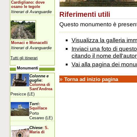
Cardigliano: dove
osano le tegole
Itinerari di Avanguardie
Riferimenti utili
Questo monumento è presente 
Visualizza la galleria i
Monaci e Monacelli
Inviaci una foto di ques
Itinerari di Avanguardie
citando il nome dell'autor
Tutti gli itinerari
Vai alla pagina dei monu
Monumenti
Colonne e
»
Torna ad inizio pagina
guglie
:
Colonna di
Sant'Andrea
Presicce (LE)
Torri
:
Squillace
Porto
Cesareo (LE)
Chiese
: S.
Maria di