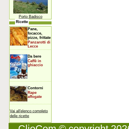
Porto Badisco
Ricette
Pane,
focacce,
pizze, frittate
Panzarotti di
Lecce
Da bere
Caffè in
ghiaccio
Contorni
Rape
affogate
Vai all'elenco completo
delle ricette
ClioCom
© copyright 2026 -