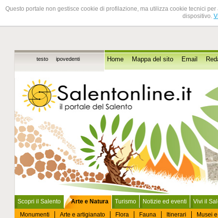
Questo portale non gestisce cookie di profilazione, ma utilizza cookie tecnici per 
dispositivo.
V
testo
ipovedenti
Home
Mappa del sito
Email
Red
Scopri il Salento
Arte e Natura
Turismo
Notizie ed eventi
Vivi il Sa
Monumenti
Arte e artigianato
Flora
Fauna
Itinerari
Musei e