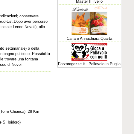
Master II livello
 indicazioni; conservare
ie Sud-Est.Dopo aver percorso
inciale Lecce-Novoli); allo
Carla e Annachiara Quarta
ato settimanale) o della
 un bagno pubblico. Possibilità
ile trovare una fontana
Forzaragazze.it - Pallavolo in Puglia
esso di Novoli.
 (Torre Chianca), 28 Km
e S. Isidoro)