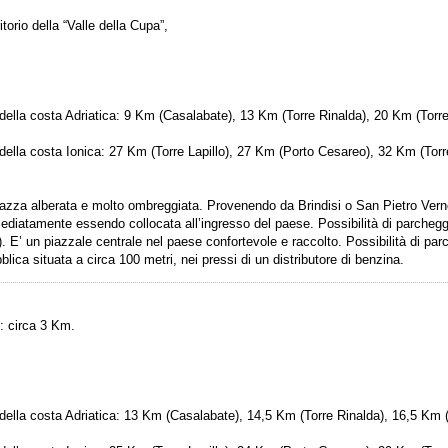
itorio della “Valle della Cupa”,
i della costa Adriatica: 9 Km (Casalabate), 13 Km (Torre Rinalda), 20 Km (Torr
i della costa Ionica: 27 Km (Torre Lapillo), 27 Km (Porto Cesareo), 32 Km (Torr
 piazza alberata e molto ombreggiata. Provenendo da Brindisi o San Pietro Vern
mediatamente essendo collocata all’ingresso del paese. Possibilità di parchegg
2). E’ un piazzale centrale nel paese confortevole e raccolto. Possibilità di pa
bblica situata a circa 100 metri, nei pressi di un distributore di benzina.
: circa 3 Km.
ri della costa Adriatica: 13 Km (Casalabate), 14,5 Km (Torre Rinalda), 16,5 Km