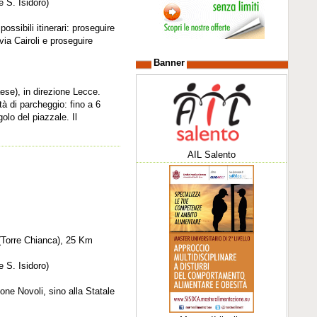
e S. Isidoro)
ssibili itinerari: proseguire
ia Cairoli e proseguire
Banner
aese), in direzione Lecce.
tà di parcheggio: fino a 6
olo del piazzale. Il
AIL Salento
 (Torre Chianca), 25 Km
e S. Isidoro)
ne Novoli, sino alla Statale