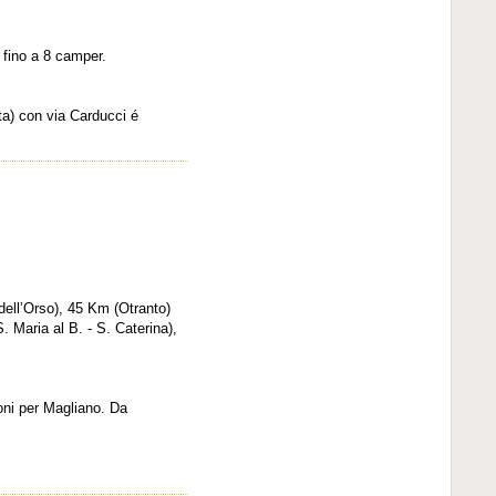
: fino a 8 camper.
nta) con via Carducci é
dell’Orso), 45 Km (Otranto)
. Maria al B. - S. Caterina),
ioni per Magliano. Da