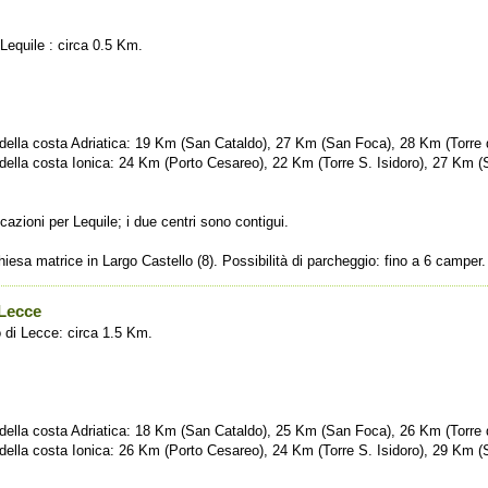
Lequile : circa 0.5 Km.
ri della costa Adriatica: 19 Km (San Cataldo), 27 Km (San Foca), 28 Km (Torre 
i della costa Ionica: 24 Km (Porto Cesareo), 22 Km (Torre S. Isidoro), 27 Km (S
cazioni per Lequile; i due centri sono contigui.
chiesa matrice in Largo Castello (8). Possibilità di parcheggio: fino a 6 camper.
 Lecce
 di Lecce: circa 1.5 Km.
ri della costa Adriatica: 18 Km (San Cataldo), 25 Km (San Foca), 26 Km (Torre 
i della costa Ionica: 26 Km (Porto Cesareo), 24 Km (Torre S. Isidoro), 29 Km (S