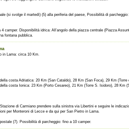
e (si svolge il martedì) (5) alla periferia del paese, Possibilità di parcheggio
 a 4 camper. Disponibilità idrica: All’angolo della piazza centrale (Piazza Assu
una fontana pubblica.
ama
o in Lama: circa 10 Km.
ri della costa Adriatica: 20 Km (San Cataldo), 28 Km (San Foca), 29 Km (Torre 
i della costa Ionica: 23 Km (Porto Cesareo), 21 Km (Torre S. Isidoro), 28 Km (S
tazione di Carmiano prendere sulla sinistra via Libertini e seguire le indicaz
ioni per Monteroni di Lecce e da qui per San Pietro in Lama.
postale (7). Possibilità di parcheggio: fino a 10 camper.