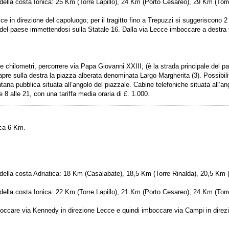
i della costa Ionica: 25 Km (Torre Lapillo), 24 Km (Porto Cesareo), 29 Km (Torr
 in direzione del capoluogo; per il tragitto fino a Trepuzzi si suggeriscono 2 po
 del paese immettendosi sulla Statale 16. Dalla via Lecce imboccare a destra v
re chilometri, percorrere via Papa Giovanni XXIII, (è la strada principale del p
apre sulla destra la piazza alberata denominata Largo Margherita (3). Possibili
ntana pubblica situata all’angolo del piazzale. Cabine telefoniche situata all’ang
8 alle 21, con una tariffa media oraria di £. 1.000.
rca 6 Km.
ri della costa Adriatica: 18 Km (Casalabate), 18,5 Km (Torre Rinalda), 20,5 Km
i della costa Ionica: 22 Km (Torre Lapillo), 21 Km (Porto Cesareo), 24 Km (Torr
occare via Kennedy in direzione Lecce e quindi imboccare via Campi in direzio