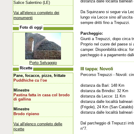
distanza dalle località balnear
Salice Salentino (LE)
Da Squinzano si segue via Lecce
Vai all'elenco completo dei
lungo via Lecce sino all’uscita
monumenti
sempre dritti fino a Trepuzzi.
Foto di oggi
Parcheggio:
Giunti a Trepuzzi, dopo circa t
Proprio nel cuore del paese si 
camper. Disponibilità idrica: fo
parcheggio è a pagamento dalle 
Porto Selvaggio
Ricette
III tappa: Novoli
Percorso Trepuzzi - Novoli: ci
Pane, focacce, pizze, frittate
Puddhiche cu l'oe
distanza da Bari: 148 Km
Minestre
distanza da Brindisi: 32 Km
Pastina fatta in casa col brodo
distanza da Lecce: 11 Km
di gallina
distanza dalle località balnea
(Frigole), 24 Km (San Cataldo)
Minestre
distanza dalle località balnear
Brodo ripieno
Dal parcheggio di Trepuzzi imb
Vai all'elenco completo delle
n°7.
ricette