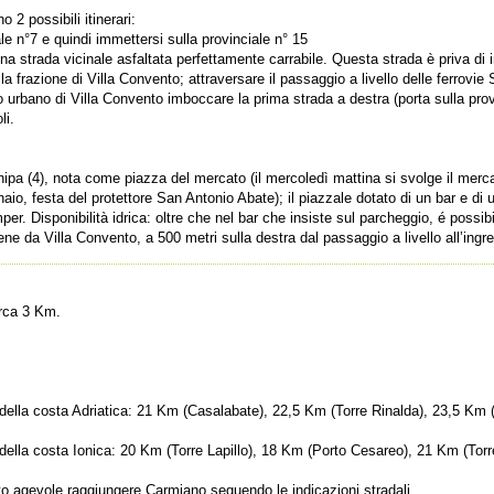
 2 possibili itinerari:
le n°7 e quindi immettersi sulla provinciale n° 15
 una strada vicinale asfaltata perfettamente carrabile. Questa strada è priva di
la frazione di Villa Convento; attraversare il passaggio a livello delle ferrov
 urbano di Villa Convento imboccare la prima strada a destra (porta sulla prov
li.
hipa (4), nota come piazza del mercato (il mercoledì mattina si svolge il merc
naio, festa del protettore San Antonio Abate); il piazzale dotato di un bar e di
er. Disponibilità idrica: oltre che nel bar che insiste sul parcheggio, é possib
ene da Villa Convento, a 500 metri sulla destra dal passaggio a livello all’ingr
irca 3 Km.
ri della costa Adriatica: 21 Km (Casalabate), 22,5 Km (Torre Rinalda), 23,5 Km
i della costa Ionica: 20 Km (Torre Lapillo), 18 Km (Porto Cesareo), 21 Km (Torr
to agevole raggiungere Carmiano seguendo le indicazioni stradali.