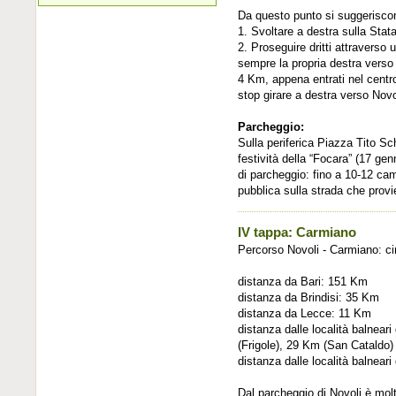
Da questo punto si suggeriscono
1. Svoltare a destra sulla Stata
2. Proseguire dritti attraverso
sempre la propria destra verso 
4 Km, appena entrati nel centro
stop girare a destra verso Novo
Parcheggio:
Sulla periferica Piazza Tito Sc
festività della “Focara” (17 gen
di parcheggio: fino a 10-12 camp
pubblica sulla strada che provi
IV tappa: Carmiano
Percorso Novoli - Carmiano: c
distanza da Bari: 151 Km
distanza da Brindisi: 35 Km
distanza da Lecce: 11 Km
distanza dalle località balnea
(Frigole), 29 Km (San Cataldo)
distanza dalle località balnear
Dal parcheggio di Novoli è mol