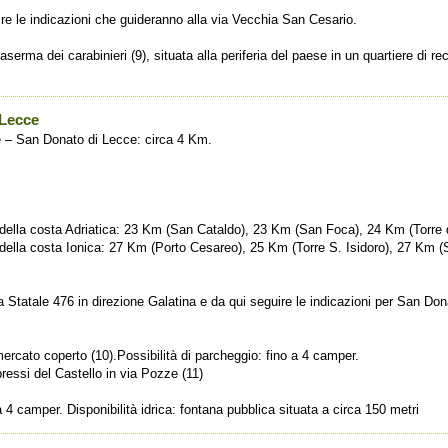
re le indicazioni che guideranno alla via Vecchia San Cesario.
caserma dei carabinieri (9), situata alla periferia del paese in un quartiere di re
 Lecce
 – San Donato di Lecce: circa 4 Km.
ri della costa Adriatica: 23 Km (San Cataldo), 23 Km (San Foca), 24 Km (Torre 
i della costa Ionica: 27 Km (Porto Cesareo), 25 Km (Torre S. Isidoro), 27 Km (S
 Statale 476 in direzione Galatina e da qui seguire le indicazioni per San Do
ercato coperto (10).Possibilità di parcheggio: fino a 4 camper.
ressi del Castello in via Pozze (11)
a 4 camper. Disponibilità idrica: fontana pubblica situata a circa 150 metri