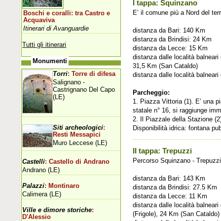
I tappa: Squinzano
E’ il comune più a Nord del terr
Boschi e coralli: tra Castro e
Acquaviva
Itinerari di Avanguardie
distanza da Bari: 140 Km
distanza da Brindisi: 24 Km
Tutti gli itinerari
distanza da Lecce: 15 Km
distanza dalle località balnear
Monumenti
31,5 Km (San Cataldo)
Torri
: Torre di difesa
distanza dalle località balnear
Salignano -
Castrignano Del Capo
Parcheggio:
(LE)
1. Piazza Vittoria (1). E’ una
statale n° 16, si raggiunge im
2. Il Piazzale della Stazione (
Siti archeologici
:
Disponibilità idrica: fontana pu
Resti Messapici
Muro Leccese (LE)
II tappa: Trepuzzi
Percorso Squinzano - Trepuzzi
Castelli
: Castello di Andrano
Andrano (LE)
distanza da Bari: 143 Km
Palazzi
: Montinaro
distanza da Brindisi: 27.5 Km
Calimera (LE)
distanza da Lecce: 11 Km
distanza dalle località balnea
Ville e dimore storiche
:
(Frigole), 24 Km (San Cataldo)
D'Alessio