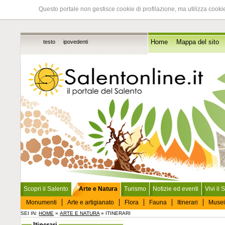
Questo portale non gestisce cookie di profilazione, ma utilizza cookie
testo
ipovedenti
Home
Mappa del sito
Scopri il Salento
Arte e Natura
Turismo
Notizie ed eventi
Vivi il 
Monumenti
Arte e artigianato
Flora
Fauna
Itinerari
Musei
SEI IN:
HOME
»
ARTE E NATURA
» ITINERARI
Itinerari