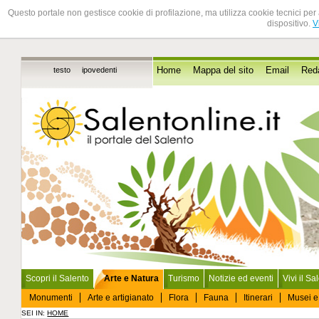
Questo portale non gestisce cookie di profilazione, ma utilizza cookie tecnici per 
dispositivo.
V
testo
ipovedenti
Home
Mappa del sito
Email
Red
Scopri il Salento
Arte e Natura
Turismo
Notizie ed eventi
Vivi il Sa
Monumenti
Arte e artigianato
Flora
Fauna
Itinerari
Musei e
SEI IN:
HOME