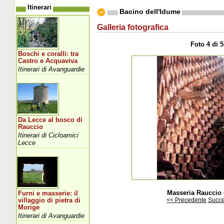
Itinerari
Bacino dell'Idume
Galleria fotografica
Foto 4 di 5
Boschi e coralli: tra
Castro e Acquaviva
Itinerari di Avanguardie
Da Lecce al bosco di
Rauccio
Itinerari di Cicloamici
Lecce
Masseria Rauccio 
Furni e masserie: il
<< Precedente
Succe
villaggio di pietra di
Morige
Itinerari di Avanguardie