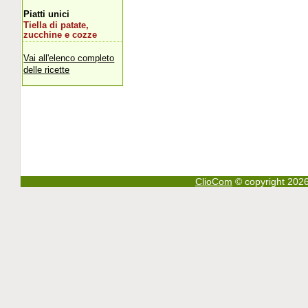
Piatti unici
Tiella di patate,
zucchine e cozze
Vai all'elenco completo
delle ricette
ClioCom
© copyright 2026 - 