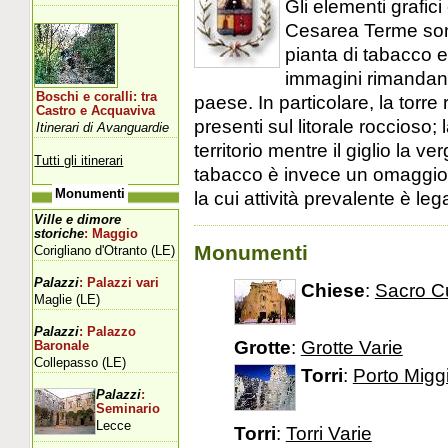
Gli elementi grafi
Cesarea Terme sono
pianta di tabacco e
immagini rimandano 
Boschi e coralli: tra
paese. In particolare, la torre 
Castro e Acquaviva
presenti sul litorale roccioso; 
Itinerari di Avanguardie
territorio mentre il giglio la v
Tutti gli itinerari
tabacco è invece un omaggio al
Monumenti
la cui attività prevalente è leg
Ville e dimore
storiche
: Maggio
Monumenti
Corigliano d'Otranto (LE)
Palazzi
: Palazzi vari
Chiese
:
Sacro C
Maglie (LE)
Palazzi
: Palazzo
Grotte
:
Grotte Varie
Baronale
Collepasso (LE)
Torri
:
Porto Migg
Palazzi
:
Seminario
Lecce
Torri
:
Torri Varie