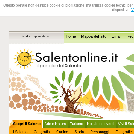
Questo portale non gestisce cookie di profilazione, ma utilizza cookie tecnici per 
dispositivo.
V
testo
ipovedenti
Home
Mappa del sito
Email
Red
Scopri il Salento
Arte e Natura
Turismo
Notizie ed eventi
Vivi il Sa
Il Salento
Geografia
Cartine
Storia
Personaggi
Fotografie