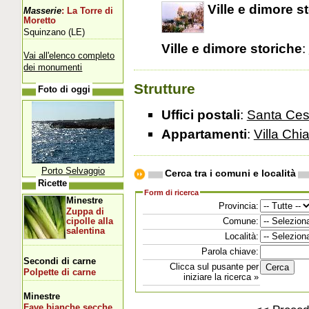
Ville e dimore s
Masserie
: La Torre di
Moretto
Squinzano (LE)
Ville e dimore storiche
:
Vai all'elenco completo
dei monumenti
Strutture
Foto di oggi
Uffici postali
:
Santa Ces
Appartamenti
:
Villa Chi
Porto Selvaggio
Cerca tra i comuni e località
Ricette
Form di ricerca
Minestre
Provincia:
Zuppa di
Comune:
cipolle alla
salentina
Località:
Parola chiave:
Secondi di carne
Clicca sul pusante per
Polpette di carne
iniziare la ricerca »
Minestre
Fave bianche secche