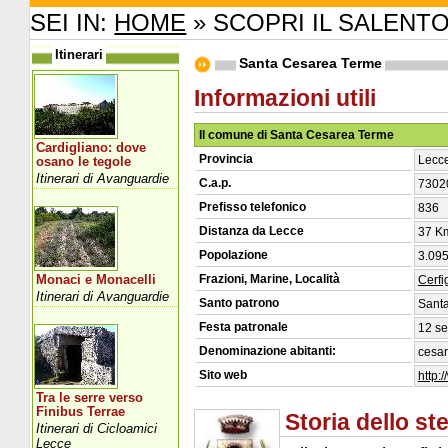
SEI IN:
HOME
» SCOPRI IL SALENT
Itinerari
Santa Cesarea Terme
Informazioni utili
Il comune di Santa Cesarea Terme
Cardigliano: dove
Provincia
Lecc
osano le tegole
Itinerari di Avanguardie
C.a.p.
7302
Prefisso telefonico
836
Distanza da Lecce
37 K
Popolazione
3.095
Frazioni, Marine, Località
Monaci e Monacelli
Cerf
Itinerari di Avanguardie
Santo patrono
Sant
Festa patronale
12 se
Denominazione abitanti:
cesar
Sito web
http:
Tra le serre verso
Finibus Terrae
Storia dello s
Itinerari di Cicloamici
Lecce