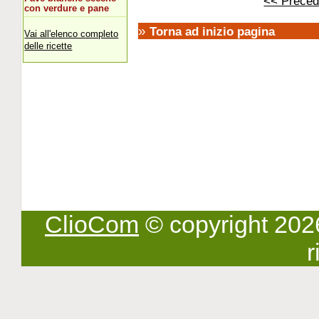
<< Preced
con verdure e pane
»
Torna ad inizio pagina
Vai all'elenco completo
delle ricette
ClioCom
© copyright 2026 -
r