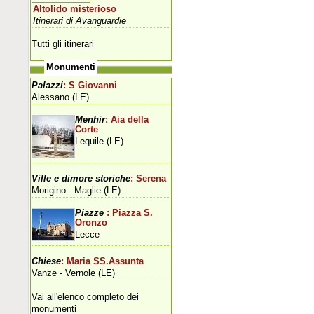
Altolido misterioso
Itinerari di Avanguardie
Tutti gli itinerari
Monumenti
Palazzi
: S Giovanni
Alessano (LE)
Menhir
: Aia della
Corte
Lequile (LE)
Ville e dimore storiche
: Serena
Morigino - Maglie (LE)
Piazze
: Piazza S.
Oronzo
Lecce
Chiese
: Maria SS.Assunta
Vanze - Vernole (LE)
Vai all'elenco completo dei
monumenti