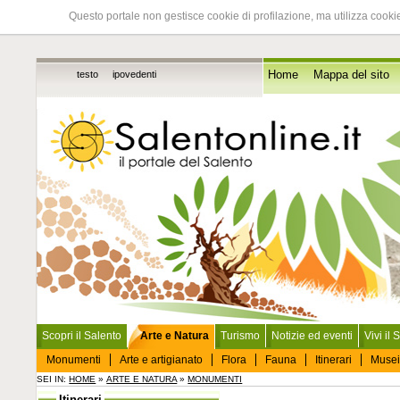
Questo portale non gestisce cookie di profilazione, ma utilizza cookie
testo
ipovedenti
Home
Mappa del sito
Scopri il Salento
Arte e Natura
Turismo
Notizie ed eventi
Vivi il 
Monumenti
Arte e artigianato
Flora
Fauna
Itinerari
Musei
SEI IN:
HOME
»
ARTE E NATURA
»
MONUMENTI
Itinerari