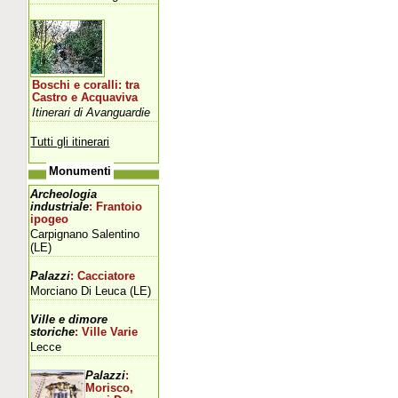
Boschi e coralli: tra
Castro e Acquaviva
Itinerari di Avanguardie
Tutti gli itinerari
Monumenti
Archeologia
industriale
: Frantoio
ipogeo
Carpignano Salentino
(LE)
Palazzi
: Cacciatore
Morciano Di Leuca (LE)
Ville e dimore
storiche
: Ville Varie
Lecce
Palazzi
:
Morisco,