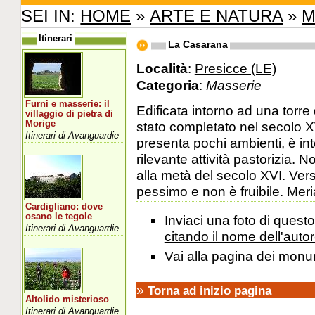
SEI IN:
HOME
»
ARTE E NATURA
»
M
Itinerari
La Casarana
Località
:
Presicce (LE)
Categoria
:
Masserie
Furni e masserie: il
Edificata intorno ad una torr
villaggio di pietra di
Morige
stato completato nel secolo X
Itinerari di Avanguardie
presenta pochi ambienti, è inte
rilevante attività pastorizia. N
alla metà del secolo XVI. Ver
pessimo e non è fruibile. Meri
Cardigliano: dove
osano le tegole
Inviaci una foto di ques
Itinerari di Avanguardie
citando il nome dell'autor
Vai alla pagina dei monu
»
Torna ad inizio pagina
Altolido misterioso
Itinerari di Avanguardie