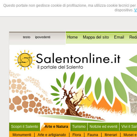
Questo portale non gestisce cookie di profilazione, ma utilizza cookie tecnici per 
dispositivo.
V
testo
ipovedenti
Home
Mappa del sito
Email
Red
Scopri il Salento
Arte e Natura
Turismo
Notizie ed eventi
Vivi il Sa
Monumenti
Arte e artigianato
Flora
Fauna
Itinerari
Musei e