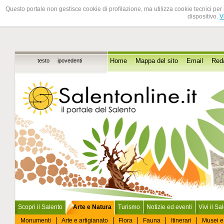
Questo portale non gestisce cookie di profilazione, ma utilizza cookie tecnici per 
dispositivo.
V
testo
ipovedenti
Home
Mappa del sito
Email
Red
Scopri il Salento
Arte e Natura
Turismo
Notizie ed eventi
Vivi il Sa
Monumenti
Arte e artigianato
Flora
Fauna
Itinerari
Musei e