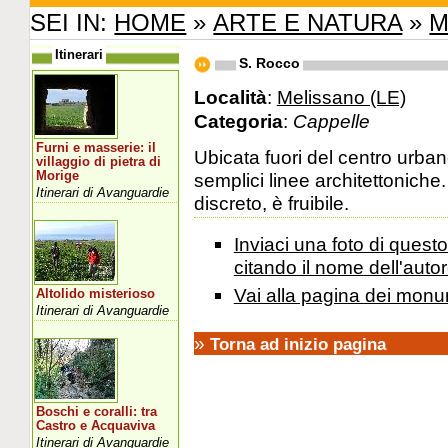
SEI IN:
HOME
»
ARTE E NATURA
»
M
Itinerari
S. Rocco
Località
:
Melissano (LE)
Categoria
:
Cappelle
Furni e masserie: il
Ubicata fuori del centro urban
villaggio di pietra di
Morige
semplici linee architettoniche
Itinerari di Avanguardie
discreto, è fruibile.
Inviaci una foto di ques
citando il nome dell'autor
Vai alla pagina dei monu
Altolido misterioso
Itinerari di Avanguardie
»
Torna ad inizio pagina
Boschi e coralli: tra
Castro e Acquaviva
Itinerari di Avanguardie