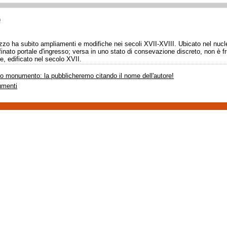
)
azzo ha subito ampliamenti e modifiche nei secoli XVII-XVIII. Ubicato nel nuc
finato portale d'ingresso; versa in uno stato di consevazione discreto, non è fr
e, edificato nel secolo XVII.
sto monumento: la pubblicheremo citando il nome dell'autore!
umenti