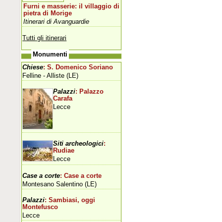
Furni e masserie: il villaggio di
pietra di Morige
Itinerari di Avanguardie
Tutti gli itinerari
Monumenti
Chiese
: S. Domenico Soriano
Felline - Alliste (LE)
Palazzi
: Palazzo
Carafa
Lecce
Siti archeologici
:
Rudiae
Lecce
Case a corte
: Case a corte
Montesano Salentino (LE)
Palazzi
: Sambiasi, oggi
Montefusco
Lecce