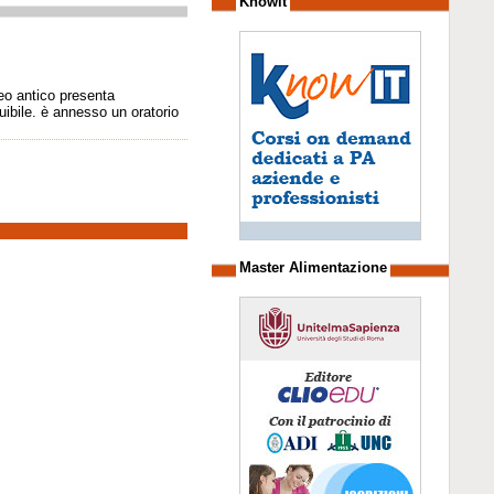
Knowit
leo antico presenta
uibile. è annesso un oratorio
Master Alimentazione