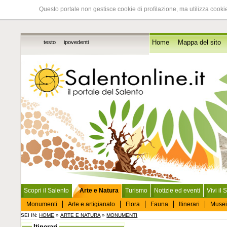
Questo portale non gestisce cookie di profilazione, ma utilizza cookie
testo
ipovedenti
Home
Mappa del sito
Scopri il Salento
Arte e Natura
Turismo
Notizie ed eventi
Vivi il 
Monumenti
Arte e artigianato
Flora
Fauna
Itinerari
Musei
SEI IN:
HOME
»
ARTE E NATURA
»
MONUMENTI
Itinerari