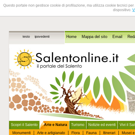
Questo portale non gestisce cookie di profilazione, ma utilizza cookie tecnici per 
dispositivo.
V
testo
ipovedenti
Home
Mappa del sito
Email
Red
Scopri il Salento
Arte e Natura
Turismo
Notizie ed eventi
Vivi il Sa
Monumenti
Arte e artigianato
Flora
Fauna
Itinerari
Musei e