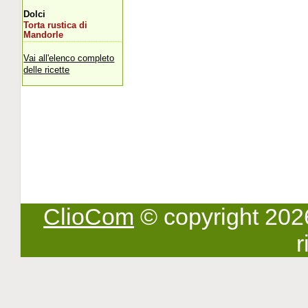
Dolci
Torta rustica di
Mandorle
Vai all'elenco completo
delle ricette
ClioCom
© copyright 2026 -
r