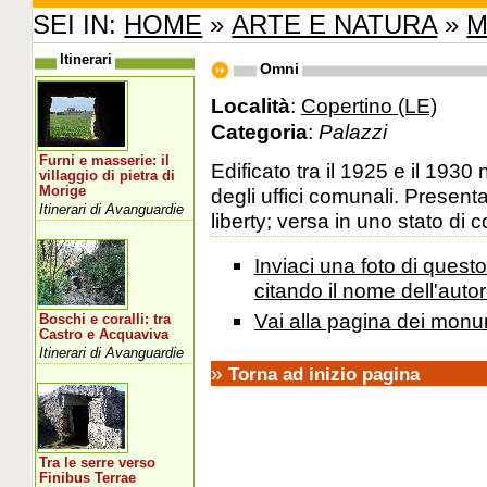
SEI IN:
HOME
»
ARTE E NATURA
»
M
Itinerari
Omni
Località
:
Copertino (LE)
Categoria
:
Palazzi
Furni e masserie: il
Edificato tra il 1925 e il 193
villaggio di pietra di
Morige
degli uffici comunali. Present
Itinerari di Avanguardie
liberty; versa in uno stato di 
Inviaci una foto di ques
citando il nome dell'autor
Vai alla pagina dei monu
Boschi e coralli: tra
Castro e Acquaviva
Itinerari di Avanguardie
»
Torna ad inizio pagina
Tra le serre verso
Finibus Terrae