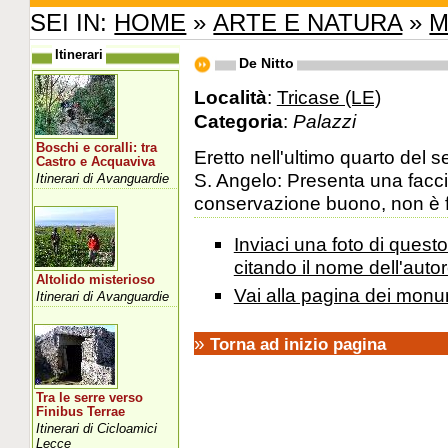
SEI IN:
HOME
»
ARTE E NATURA
»
M
Itinerari
De Nitto
Località
:
Tricase (LE)
Categoria
:
Palazzi
Boschi e coralli: tra
Eretto nell'ultimo quarto del 
Castro e Acquaviva
S. Angelo: Presenta una faccia
Itinerari di Avanguardie
conservazione buono, non è fr
Inviaci una foto di ques
citando il nome dell'autor
Altolido misterioso
Vai alla pagina dei monu
Itinerari di Avanguardie
»
Torna ad inizio pagina
Tra le serre verso
Finibus Terrae
Itinerari di Cicloamici
Lecce