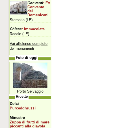
Conventi
: Ex
Convento
dei
Domenicani
Sternatia (LE)
Chiese
: Immacolata
Racale (LE)
Vai all'elenco completo
dei monumenti
Foto di oggi
Porto Selvaggio
Ricette
Dolci
Purceddhruzzi
Minestre
Zuppa di frutti di mare
piccanti alla diavola