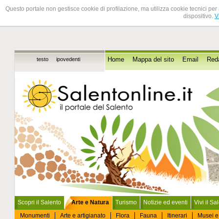
Questo portale non gestisce cookie di profilazione, ma utilizza cookie tecnici per 
dispositivo.
V
testo
ipovedenti
Home
Mappa del sito
Email
Red
Scopri il Salento
Arte e Natura
Turismo
Notizie ed eventi
Vivi il Sa
Monumenti
Arte e artigianato
Flora
Fauna
Itinerari
Musei e