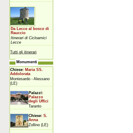
Da Lecce al bosco di
Rauccio
Itinerari di Cicloamici
Lecce
Tutti gli itinerari
Monumenti
Chiese
: Maria SS.
Addolorata
Montesardo - Alessano
(LE)
Palazzi
:
Palazzo
degli Uffici
Taranto
Chiese
: S.
Anna
Zollino (LE)