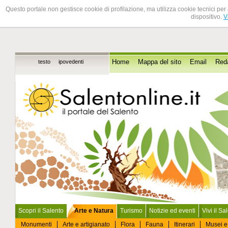
Questo portale non gestisce cookie di profilazione, ma utilizza cookie tecnici per 
dispositivo.
V
testo
ipovedenti
Home
Mappa del sito
Email
Red
Scopri il Salento
Arte e Natura
Turismo
Notizie ed eventi
Vivi il Sa
Monumenti
Arte e artigianato
Flora
Fauna
Itinerari
Musei e