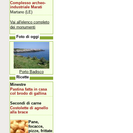
Complesso archeo-
industriale Marati
Martano (LE)
Vai all'elenco completo
dei monumenti
Foto di oggi
Porto Badisco
Ricette
Minestre
Pastina fatta in casa
col brodo di gallina
Secondi di carne
Costolette di agnello
alla brace
Pane,
focacce,
pizze, frittate