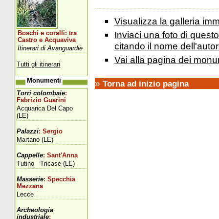
Visualizza la galleria i
Inviaci una foto di ques
Boschi e coralli: tra
Castro e Acquaviva
citando il nome dell'autor
Itinerari di Avanguardie
Vai alla pagina dei monu
Tutti gli itinerari
Monumenti
»
Torna ad inizio pagina
Torri colombaie
:
Fabrizio Guarini
Acquarica Del Capo
(LE)
Palazzi
: Sergio
Martano (LE)
Cappelle
: Sant'Anna
Tutino - Tricase (LE)
Masserie
: Specchia
Mezzana
Lecce
Archeologia
industriale
: