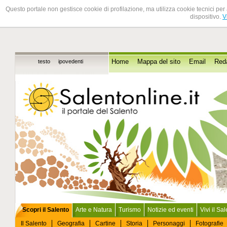
Questo portale non gestisce cookie di profilazione, ma utilizza cookie tecnici per 
dispositivo.
V
testo
ipovedenti
Home
Mappa del sito
Email
Red
Scopri il Salento
Arte e Natura
Turismo
Notizie ed eventi
Vivi il Sa
Il Salento
Geografia
Cartine
Storia
Personaggi
Fotografie