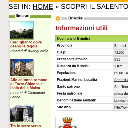
SEI IN:
HOME
» SCOPRI IL SALENT
Itinerari
Brindisi
Informazioni utili
Il comune di Brindisi
Cardigliano: dove
Provincia
Brindisi
osano le tegole
Itinerari di Avanguardie
C.a.p.
72100
Prefisso telefonico
831
Distanza da Brindisi
3 Km
Popolazione
89.081 a
Frazioni, Marine, Località
Alle colonne romane
Brindisi
di Torre Chianca e
Santo patrono
San Teod
Isola della Malva
Itinerari di Cicloamici
Festa patronale
prima do
Lecce
Denominazione abitanti:
brindisin
Sito web
http://ww
Tra le serre verso