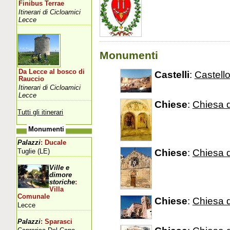
Finibus Terrae
Itinerari di Cicloamici
Lecce
Monumenti
Da Lecce al bosco di
Castelli
:
Castell
Rauccio
Itinerari di Cicloamici
Lecce
Chiese
:
Chiesa d
Tutti gli itinerari
Monumenti
Palazzi
: Ducale
Chiese
:
Chiesa d
Tuglie (LE)
Ville e
dimore
storiche
:
Villa
Comunale
Chiese
:
Chiesa 
Lecce
Palazzi
: Sparasci