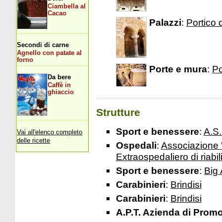
Ciambella al
Cacao
Palazzi
:
Portico 
Secondi di carne
Agnello con patate al
forno
Porte e mura
:
P
Da bere
Caffè in
ghiaccio
Strutture
Sport e benessere
:
A.S.
Vai all'elenco completo
delle ricette
Ospedali
:
Associazione 
Extraospedaliero di riabil
Sport e benessere
:
Big
Carabinieri
:
Brindisi
Carabinieri
:
Brindisi
A.P.T. Azienda di Prom