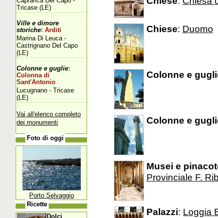
Chiese
:
Chiesa d
Caprarica Del Capo -
Tricase (LE)
Ville e dimore
Chiese
:
Duomo
storiche
: Arditi
Marina Di Leuca -
Castrignano Del Capo
(LE)
Colonne e guglie
:
Colonne e gugli
Colonna di
Sant'Antonio
Lucugnano - Tricase
(LE)
Vai all'elenco completo
Colonne e gugli
dei monumenti
Foto di oggi
Musei e pinaco
Provinciale F. R
Porto Selvaggio
Ricette
Palazzi
:
Loggia 
Dolci