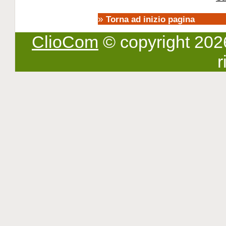
»
Torna ad inizio pagina
ClioCom
© copyright 2026 -
r