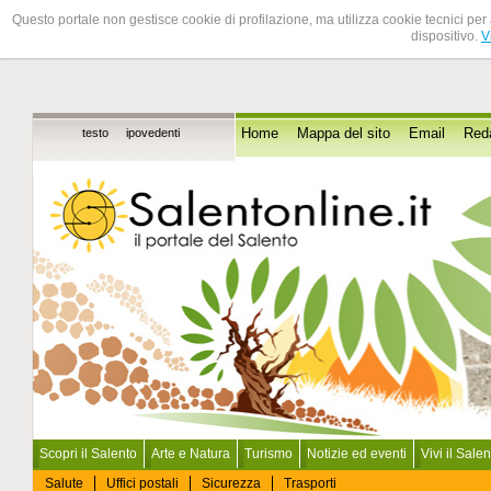
Questo portale non gestisce cookie di profilazione, ma utilizza cookie tecnici per 
dispositivo.
V
testo
ipovedenti
Home
Mappa del sito
Email
Red
Scopri il Salento
Arte e Natura
Turismo
Notizie ed eventi
Vivi il Sale
Salute
Uffici postali
Sicurezza
Trasporti