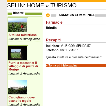
SEI IN:
HOME
» TURISMO
Itinerari
FARMACIA COMMENDA
Farmacie
Brindisi
Altolido misterioso
Itinerari di Avanguardie
Recapiti
Indirizzo
: V.LE COMMENDA 57
Telefono:
0831 583187
Questa struttura è presente nell'itinerario:
Furni e masserie: il
»
Torna ad inizio pagina
villaggio di pietra di
Morige
Itinerari di Avanguardie
Cardigliano: dove
osano le tegole
Itinerari di Avanguardie