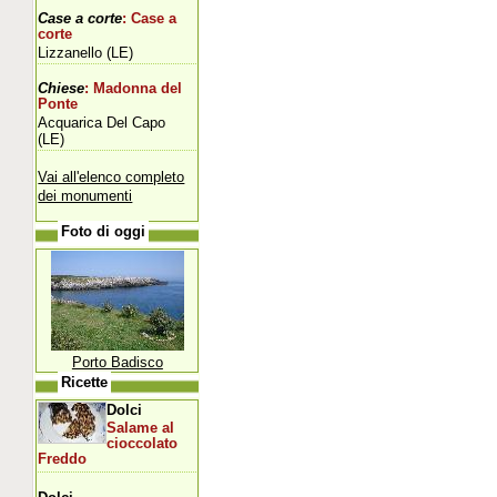
Case a corte
: Case a
corte
Lizzanello (LE)
Chiese
: Madonna del
Ponte
Acquarica Del Capo
(LE)
Vai all'elenco completo
dei monumenti
Foto di oggi
Porto Badisco
Ricette
Dolci
Salame al
cioccolato
Freddo