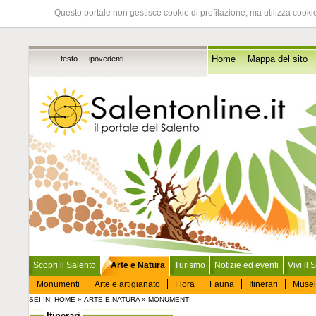
Questo portale non gestisce cookie di profilazione, ma utilizza cookie
testo
ipovedenti
Home
Mappa del sito
Scopri il Salento
Arte e Natura
Turismo
Notizie ed eventi
Vivi il 
Monumenti
Arte e artigianato
Flora
Fauna
Itinerari
Musei
SEI IN:
HOME
»
ARTE E NATURA
»
MONUMENTI
Itinerari