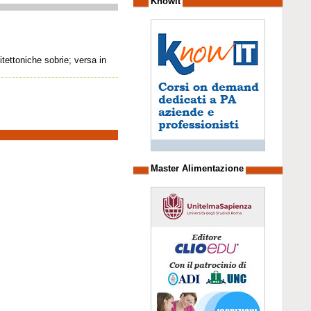
Knowit
tettoniche sobrie; versa in
Master Alimentazione