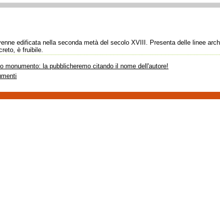
venne edificata nella seconda metà del secolo XVIII. Presenta delle linee archi
eto, è fruibile.
sto monumento: la pubblicheremo citando il nome dell'autore!
umenti