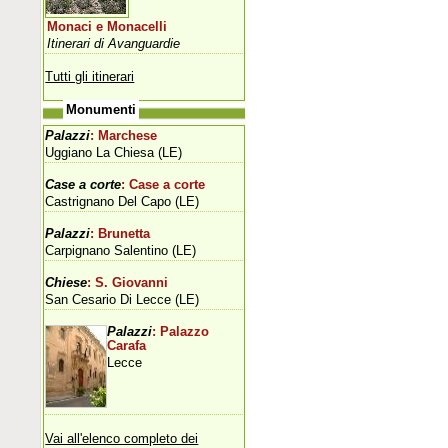
Monaci e Monacelli
Itinerari di Avanguardie
Tutti gli itinerari
Monumenti
Palazzi
: Marchese
Uggiano La Chiesa (LE)
Case a corte
: Case a corte
Castrignano Del Capo (LE)
Palazzi
: Brunetta
Carpignano Salentino (LE)
Chiese
: S. Giovanni
San Cesario Di Lecce (LE)
Palazzi
: Palazzo
Carafa
Lecce
Vai all'elenco completo dei