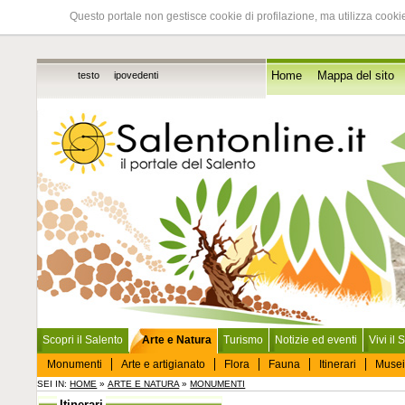
Questo portale non gestisce cookie di profilazione, ma utilizza cookie
testo
ipovedenti
Home
Mappa del sito
Scopri il Salento
Arte e Natura
Turismo
Notizie ed eventi
Vivi il 
Monumenti
Arte e artigianato
Flora
Fauna
Itinerari
Musei
SEI IN:
HOME
»
ARTE E NATURA
»
MONUMENTI
Itinerari