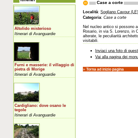
Case a corte
Località
:
Sogliano Cavour (LE
Categoria
:
Case a corte
Nel nucleo antico si possono an
Altolido misterioso
Rosario, in via S. Lorenzo, in 
Itinerari di Avanguardie
alterate, le peculiarità archite
visitabili.
Inviaci una foto di que
Vai alla pagina dei mon
Furni e masserie: il villaggio di
»
pietra di Morige
Torna ad inizio pagina
Itinerari di Avanguardie
Cardigliano: dove osano le
tegole
Itinerari di Avanguardie