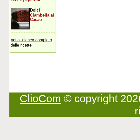
Dolci
Ciambella al
Cacao
Vai all'elenco completo
delle ricette
ClioCom
© copyright 2026 -
r