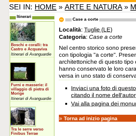
SEI IN:
HOME
»
ARTE E NATURA
»
M
Itinerari
Case a corte
Località
:
Tuglie (LE)
Categoria
:
Case a corte
Boschi e coralli: tra
Nel centro storico sono presen
Castro e Acquaviva
con tipologia "a corte". Presen
Itinerari di Avanguardie
architettoniche di questo tip
hanno conservato le loro carat
versa in uno stato di conservaz
Furni e masserie: il
Inviaci una foto di ques
villaggio di pietra di
Morige
citando il nome dell'autor
Itinerari di Avanguardie
Vai alla pagina dei monu
»
Torna ad inizio pagina
Tra le serre verso
Finibus Terrae