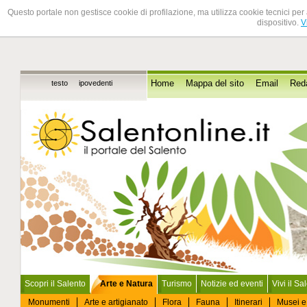
Questo portale non gestisce cookie di profilazione, ma utilizza cookie tecnici per 
dispositivo.
V
testo
ipovedenti
Home
Mappa del sito
Email
Red
Scopri il Salento
Arte e Natura
Turismo
Notizie ed eventi
Vivi il Sa
Monumenti
Arte e artigianato
Flora
Fauna
Itinerari
Musei e