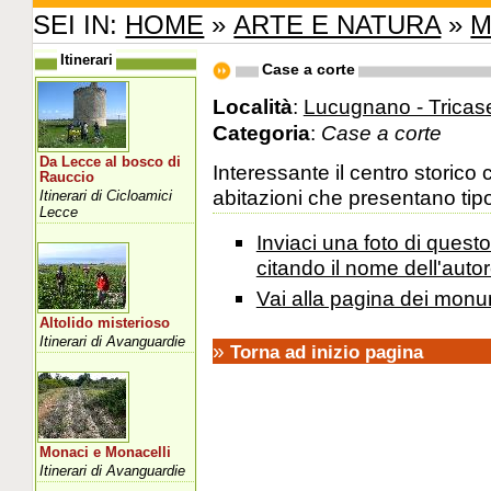
SEI IN:
HOME
»
ARTE E NATURA
»
M
Itinerari
Case a corte
Località
:
Lucugnano - Tricas
Categoria
:
Case a corte
Da Lecce al bosco di
Interessante il centro storic
Rauccio
abitazioni che presentano tipo
Itinerari di Cicloamici
Lecce
Inviaci una foto di ques
citando il nome dell'autor
Vai alla pagina dei monu
Altolido misterioso
Itinerari di Avanguardie
»
Torna ad inizio pagina
Monaci e Monacelli
Itinerari di Avanguardie