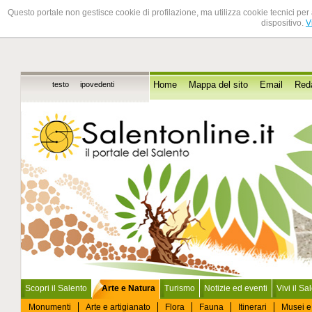
Questo portale non gestisce cookie di profilazione, ma utilizza cookie tecnici per 
dispositivo.
V
testo
ipovedenti
Home
Mappa del sito
Email
Red
Scopri il Salento
Arte e Natura
Turismo
Notizie ed eventi
Vivi il Sa
Monumenti
Arte e artigianato
Flora
Fauna
Itinerari
Musei e