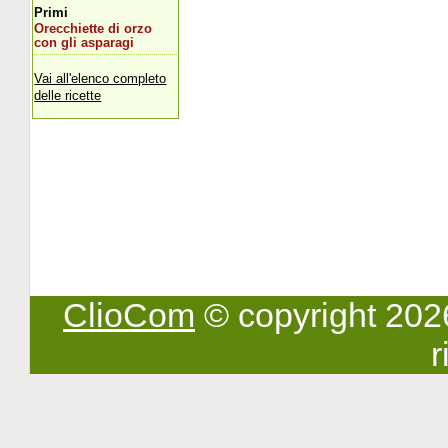
Primi
Orecchiette di orzo
con gli asparagi
Vai all'elenco completo
delle ricette
ClioCom
© copyright 2026 -
r