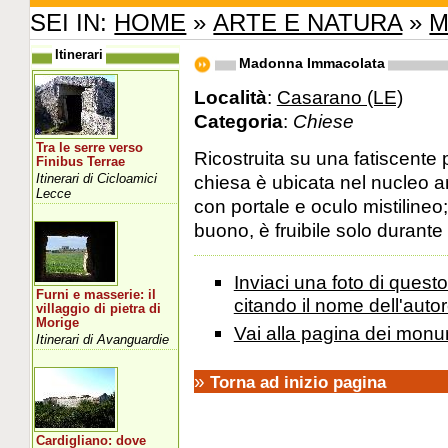
SEI IN:
HOME
»
ARTE E NATURA
»
M
Itinerari
Madonna Immacolata
Località
:
Casarano (LE)
Categoria
:
Chiese
Tra le serre verso
Ricostruita su una fatiscente 
Finibus Terrae
Itinerari di Cicloamici
chiesa è ubicata nel nucleo a
Lecce
con portale e oculo mistilineo
buono, è fruibile solo durante 
Inviaci una foto di ques
Furni e masserie: il
citando il nome dell'autor
villaggio di pietra di
Morige
Vai alla pagina dei monu
Itinerari di Avanguardie
»
Torna ad inizio pagina
Cardigliano: dove