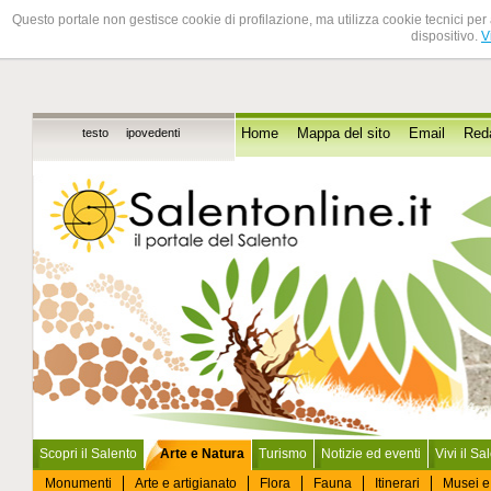
Questo portale non gestisce cookie di profilazione, ma utilizza cookie tecnici per 
dispositivo.
V
testo
ipovedenti
Home
Mappa del sito
Email
Red
Scopri il Salento
Arte e Natura
Turismo
Notizie ed eventi
Vivi il Sa
Monumenti
Arte e artigianato
Flora
Fauna
Itinerari
Musei e