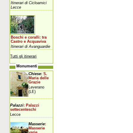
Itinerari di Cicloamici
Lecce
Boschi e coralli: tra
Castro e Acquaviva
Itinerari di Avanguardie
Tutti gli itinerari
Monumenti
Chiese
: S.
Maria delle
Grazie
Leverano
(LE)
Palazzi
: Palazzi
settecenteschi
Lecce
Masserie
:
Masserie
varie