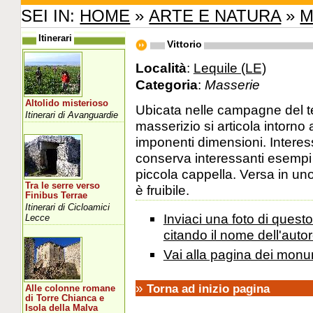
SEI IN:
HOME
»
ARTE E NATURA
»
M
Itinerari
Vittorio
Località
:
Lequile (LE)
Categoria
:
Masserie
Altolido misterioso
Ubicata nelle campagne del ter
Itinerari di Avanguardie
masserizio si articola intorno 
imponenti dimensioni. Interes
conserva interessanti esempi d
piccola cappella. Versa in un
Tra le serre verso
è fruibile.
Finibus Terrae
Itinerari di Cicloamici
Inviaci una foto di ques
Lecce
citando il nome dell'autor
Vai alla pagina dei monu
»
Torna ad inizio pagina
Alle colonne romane
di Torre Chianca e
Isola della Malva