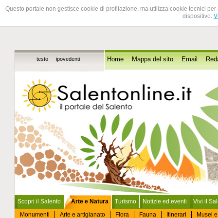
Questo portale non gestisce cookie di profilazione, ma utilizza cookie tecnici per 
dispositivo.
V
testo
ipovedenti
Home
Mappa del sito
Email
Red
Scopri il Salento
Arte e Natura
Turismo
Notizie ed eventi
Vivi il Sa
Monumenti
Arte e artigianato
Flora
Fauna
Itinerari
Musei e