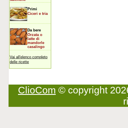
Primi
Ciceri e tria
Da bere
Orzata o
latte di
mandorle
casalingo
Vai all'elenco completo
delle ricette
ClioCom
© copyright 2026 -
r