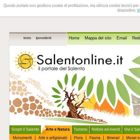
Questo portale non gestisce cookie di profilazione, ma utilizza cookie tecnici per 
dispositivo.
V
testo
ipovedenti
Home
Mappa del sito
Email
Red
Scopri il Salento
Arte e Natura
Turismo
Notizie ed eventi
Vivi il Sa
Monumenti
Arte e artigianato
Flora
Fauna
Itinerari
Musei e