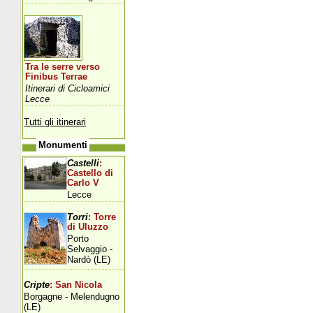
Tra le serre verso
Finibus Terrae
Itinerari di Cicloamici
Lecce
Tutti gli itinerari
Monumenti
Castelli
:
Castello di
Carlo V
Lecce
Torri
: Torre
di Uluzzo
Porto
Selvaggio -
Nardò (LE)
Cripte
: San Nicola
Borgagne - Melendugno
(LE)