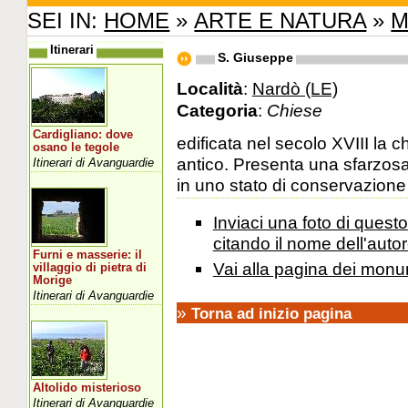
SEI IN:
HOME
»
ARTE E NATURA
»
M
Itinerari
S. Giuseppe
Località
:
Nardò (LE)
Categoria
:
Chiese
Cardigliano: dove
edificata nel secolo XVIII la 
osano le tegole
antico. Presenta una sfarzosa
Itinerari di Avanguardie
in uno stato di conservazione d
Inviaci una foto di ques
citando il nome dell'autor
Furni e masserie: il
Vai alla pagina dei monu
villaggio di pietra di
Morige
Itinerari di Avanguardie
»
Torna ad inizio pagina
Altolido misterioso
Itinerari di Avanguardie