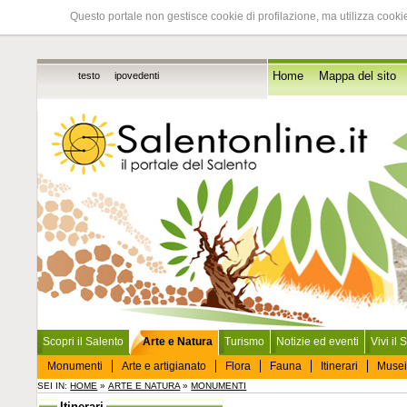
Questo portale non gestisce cookie di profilazione, ma utilizza cookie
testo
ipovedenti
Home
Mappa del sito
Scopri il Salento
Arte e Natura
Turismo
Notizie ed eventi
Vivi il 
Monumenti
Arte e artigianato
Flora
Fauna
Itinerari
Musei
SEI IN:
HOME
»
ARTE E NATURA
»
MONUMENTI
Itinerari