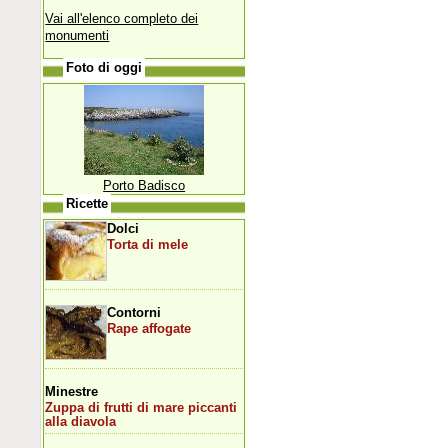
Vai all'elenco completo dei
monumenti
Foto di oggi
Porto Badisco
Ricette
Dolci
Torta di mele
Contorni
Rape affogate
Minestre
Zuppa di frutti di mare piccanti
alla diavola