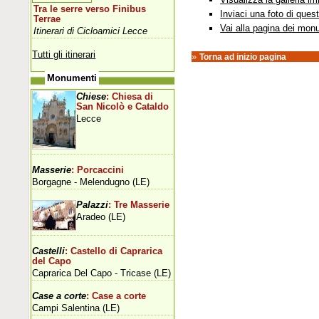
Tra le serre verso Finibus
Inviaci una foto di que
Terrae
Vai alla pagina dei mon
Itinerari di Cicloamici Lecce
Tutti gli itinerari
»
Torna ad inizio pagina
Monumenti
Chiese
: Chiesa di
San Nicolò e Cataldo
Lecce
Masserie
: Porcaccini
Borgagne - Melendugno (LE)
Palazzi
: Tre Masserie
Aradeo (LE)
Castelli
: Castello di Caprarica
del Capo
Caprarica Del Capo - Tricase (LE)
Case a corte
: Case a corte
Campi Salentina (LE)