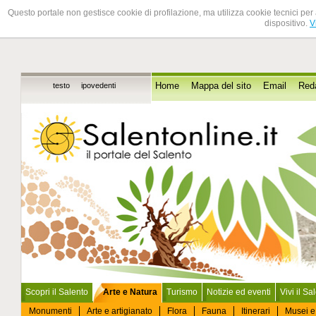
Questo portale non gestisce cookie di profilazione, ma utilizza cookie tecnici per 
dispositivo.
V
testo
ipovedenti
Home
Mappa del sito
Email
Red
Scopri il Salento
Arte e Natura
Turismo
Notizie ed eventi
Vivi il Sa
Monumenti
Arte e artigianato
Flora
Fauna
Itinerari
Musei e