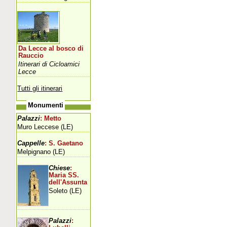
Da Lecce al bosco di
Rauccio
Itinerari di Cicloamici
Lecce
Tutti gli itinerari
Monumenti
Palazzi
: Metto
Muro Leccese (LE)
Cappelle
: S. Gaetano
Melpignano (LE)
Chiese
:
Maria SS.
dell'Assunta
Soleto (LE)
Palazzi
: