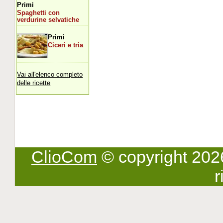
Primi
Spaghetti con
verdurine selvatiche
Primi
Ciceri e tria
Vai all'elenco completo
delle ricette
ClioCom
© copyright 2026 -
r