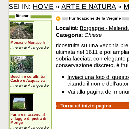
SEI IN:
HOME
»
ARTE E NATURA
»
M
Itinerari
Purificazione della Vergine
Località
:
Borgagne - Melend
Categoria
:
Chiese
Monaci e Monacelli
ricostruita su una vecchia pr
Itinerari di Avanguardie
ultimata nel 1611 e poi ampli
sobria facciata con elegante p
conservazione discreto, è fruib
Inviaci una foto di ques
Boschi e coralli: tra
Castro e Acquaviva
citando il nome dell'autor
Itinerari di Avanguardie
Vai alla pagina dei monu
»
Torna ad inizio pagina
Furni e masserie: il
villaggio di pietra di
Morige
Itinerari di Avanguardie