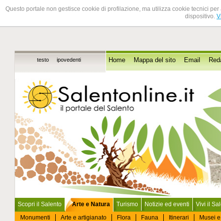
Questo portale non gestisce cookie di profilazione, ma utilizza cookie tecnici per 
dispositivo.
V
testo
ipovedenti
Home
Mappa del sito
Email
Red
Scopri il Salento
Arte e Natura
Turismo
Notizie ed eventi
Vivi il Sa
Monumenti
Arte e artigianato
Flora
Fauna
Itinerari
Musei e