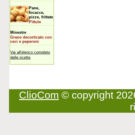
Pane,
focacce,
pizze, frittate
Pittule
Minestre
Grano decorticato con
ceci e peperoni
Vai all'elenco completo
delle ricette
ClioCom
© copyright 2026 -
r