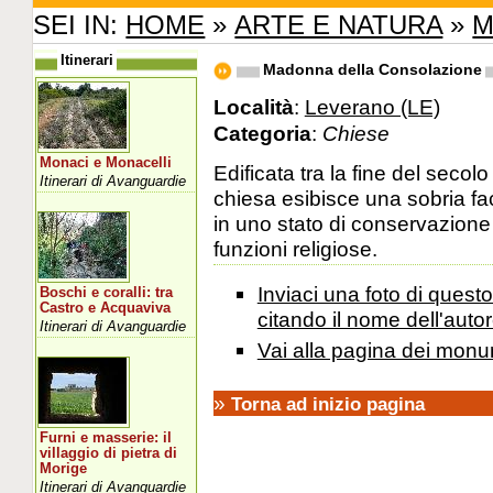
SEI IN:
HOME
»
ARTE E NATURA
»
M
Itinerari
Madonna della Consolazione
Località
:
Leverano (LE)
Categoria
:
Chiese
Monaci e Monacelli
Edificata tra la fine del secolo
Itinerari di Avanguardie
chiesa esibisce una sobria fa
in uno stato di conservazione d
funzioni religiose.
Inviaci una foto di ques
Boschi e coralli: tra
Castro e Acquaviva
citando il nome dell'autor
Itinerari di Avanguardie
Vai alla pagina dei monu
»
Torna ad inizio pagina
Furni e masserie: il
villaggio di pietra di
Morige
Itinerari di Avanguardie