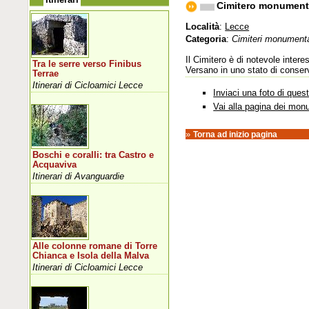
Cimitero monument
Località
:
Lecce
Categoria
:
Cimiteri monumenta
Il Cimitero è di notevole intere
Tra le serre verso Finibus
Versano in uno stato di conserv
Terrae
Itinerari di Cicloamici Lecce
Inviaci una foto di que
Vai alla pagina dei mon
»
Torna ad inizio pagina
Boschi e coralli: tra Castro e
Acquaviva
Itinerari di Avanguardie
Alle colonne romane di Torre
Chianca e Isola della Malva
Itinerari di Cicloamici Lecce