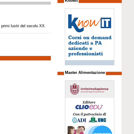
Knowit
 primi lustri del secolo XX.
Master Alimentazione