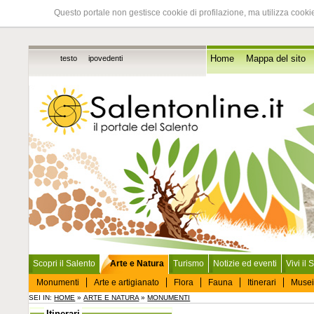
Questo portale non gestisce cookie di profilazione, ma utilizza cookie
testo
ipovedenti
Home
Mappa del sito
Scopri il Salento
Arte e Natura
Turismo
Notizie ed eventi
Vivi il 
Monumenti
Arte e artigianato
Flora
Fauna
Itinerari
Musei
SEI IN:
HOME
»
ARTE E NATURA
»
MONUMENTI
Itinerari