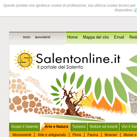
Questo portale non gestisce cookie di profilazione, ma utilizza cookie tecnici per 
dispositivo.
V
testo
ipovedenti
Home
Mappa del sito
Email
Red
Scopri il Salento
Arte e Natura
Turismo
Notizie ed eventi
Vivi il Sa
Monumenti
Arte e artigianato
Flora
Fauna
Itinerari
Musei e