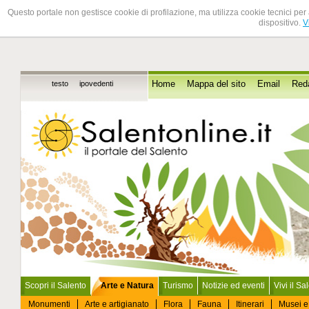
Questo portale non gestisce cookie di profilazione, ma utilizza cookie tecnici per 
dispositivo.
V
testo
ipovedenti
Home
Mappa del sito
Email
Red
Scopri il Salento
Arte e Natura
Turismo
Notizie ed eventi
Vivi il Sa
Monumenti
Arte e artigianato
Flora
Fauna
Itinerari
Musei e