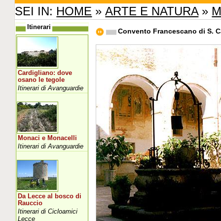
SEI IN:
HOME
»
ARTE E NATURA
»
M
Itinerari
Convento Francescano di S. C
Cardigliano: dove
osano le tegole
Itinerari di Avanguardie
Monaci e Monacelli
Itinerari di Avanguardie
Da Lecce al bosco di
Rauccio
Itinerari di Cicloamici
Lecce