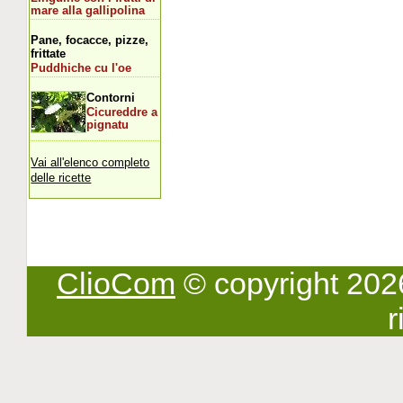
mare alla gallipolina
Pane, focacce, pizze,
frittate
Puddhiche cu l'oe
Contorni
Cicureddre a
pignatu
Vai all'elenco completo
delle ricette
ClioCom
© copyright 2026 -
r