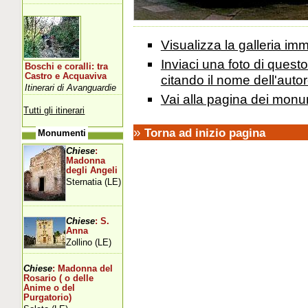
Visualizza la galleria i
Inviaci una foto di ques
Boschi e coralli: tra
Castro e Acquaviva
citando il nome dell'autor
Itinerari di Avanguardie
Vai alla pagina dei monu
Tutti gli itinerari
»
Torna ad inizio pagina
Monumenti
Chiese
:
Madonna
degli Angeli
Sternatia (LE)
Chiese
: S.
Anna
Zollino (LE)
Chiese
: Madonna del
Rosario ( o delle
Anime o del
Purgatorio)