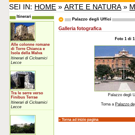
SEI IN:
HOME
»
ARTE E NATURA
»
M
Itinerari
Palazzo degli Uffici
Galleria fotografica
Foto 1 di 1
Alle colonne romane
di Torre Chianca e
Isola della Malva
Itinerari di Cicloamici
Lecce
Tra le serre verso
Palazzo degli Uf
Finibus Terrae
Itinerari di Cicloamici
Torna a
Palazzo deg
Lecce
»
Torna ad inizio pagina