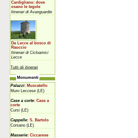
Cardigliano: dove
osano le tegole
Itinerari di Avanguardie
Da Lecce al bosco di
Rauccio
Itinerari di Cicloamici
Lecce
Tutti gli itinerari
Monumenti
Palazzi
: Muscatello
Muro Leccese (LE)
Case a corte
: Case a
corte
Cursi (LE)
Cappelle
: S. Bartolo
Corsano (LE)
Masserie
: Ciccarese