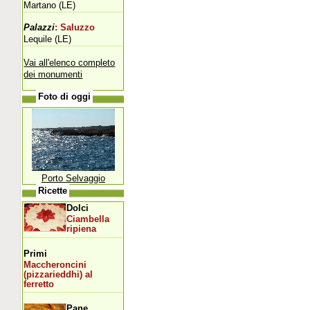
Martano (LE)
Palazzi
: Saluzzo
Lequile (LE)
Vai all'elenco completo
dei monumenti
Foto di oggi
Porto Selvaggio
Ricette
Dolci
Ciambella
ripiena
Primi
Maccheroncini
(pizzarieddhi) al
ferretto
Pane,