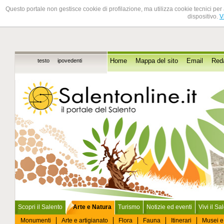
Questo portale non gestisce cookie di profilazione, ma utilizza cookie tecnici per 
dispositivo.
V
testo
ipovedenti
Home
Mappa del sito
Email
Red
Scopri il Salento
Arte e Natura
Turismo
Notizie ed eventi
Vivi il Sa
Monumenti
Arte e artigianato
Flora
Fauna
Itinerari
Musei e