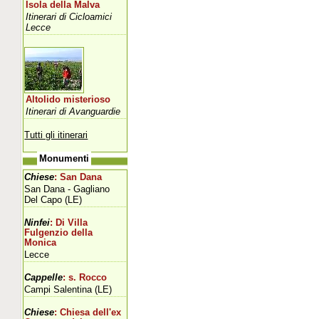
Isola della Malva
Itinerari di Cicloamici
Lecce
Altolido misterioso
Itinerari di Avanguardie
Tutti gli itinerari
Monumenti
Chiese
: San Dana
San Dana - Gagliano
Del Capo (LE)
Ninfei
: Di Villa
Fulgenzio della
Monica
Lecce
Cappelle
: s. Rocco
Campi Salentina (LE)
Chiese
: Chiesa dell'ex