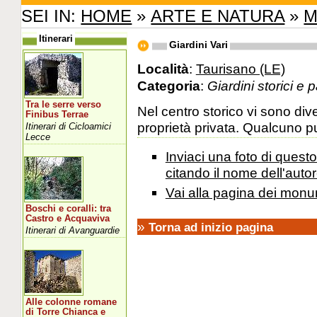
SEI IN:
HOME
»
ARTE E NATURA
»
M
Itinerari
Giardini Vari
Località
:
Taurisano (LE)
Categoria
:
Giardini storici e 
Tra le serre verso
Nel centro storico vi sono dive
Finibus Terrae
proprietà privata. Qualcuno pu
Itinerari di Cicloamici
Lecce
Inviaci una foto di ques
citando il nome dell'autor
Vai alla pagina dei monu
Boschi e coralli: tra
Castro e Acquaviva
»
Torna ad inizio pagina
Itinerari di Avanguardie
Alle colonne romane
di Torre Chianca e