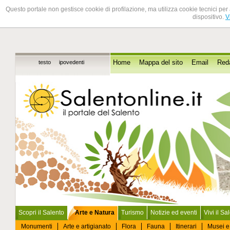
Questo portale non gestisce cookie di profilazione, ma utilizza cookie tecnici per 
dispositivo.
V
testo
ipovedenti
Home
Mappa del sito
Email
Red
Scopri il Salento
Arte e Natura
Turismo
Notizie ed eventi
Vivi il Sa
Monumenti
Arte e artigianato
Flora
Fauna
Itinerari
Musei e