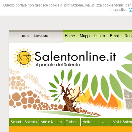
Questo portale non gestisce cookie di profilazione, ma utilizza cookie tecnici per 
dispositivo.
V
testo
ipovedenti
Home
Mappa del sito
Email
Red
Scopri il Salento
Arte e Natura
Turismo
Notizie ed eventi
Vivi il Sale