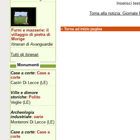
Inserisci tes
Torna alla notizia: Giornate
»
Torna ad inizio pagina
Furni e masserie: il
villaggio di pietra di
Morige
Itinerari di Avanguardie
Tutti gli itinerari
Monumenti
Case a corte
: Case a
corte
Castrì Di Lecce (LE)
Ville e dimore
storiche
: Polito
Veglie (LE)
Archeologia
industriale
: varie
Monteroni Di Lecce (LE)
Case a corte
: Case a
corte