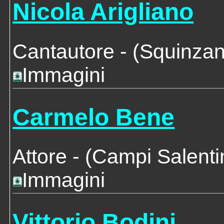
Nicola Arigliano
Cantautore
- (Squinza
Immagini
Carmelo Bene
Attore
- (Campi Salent
Immagini
Vittorio Bodini